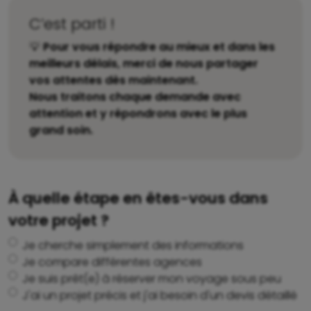
C’est parti !
💡
Pour vous répondre au mieux et dans les
meilleurs délais, merci de nous partager
vos attentes dès maintenant.
Nous traitons chaque demande avec
attention et y répondrons avec le plus
grand soin.
À quelle étape en êtes-vous dans
votre projet ?
Je cherche simplement des informations
Je compare différentes agences
Je suis prêt(e) à réserver mon voyage sous peu
J'ai un projet précis et j'ai besoin d'un devis détaillé