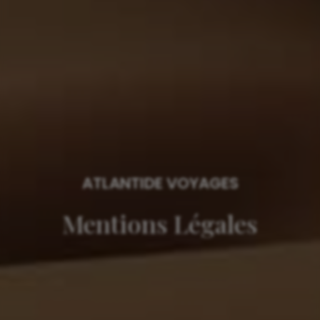
ATLANTIDE VOYAGES
Mentions Légales