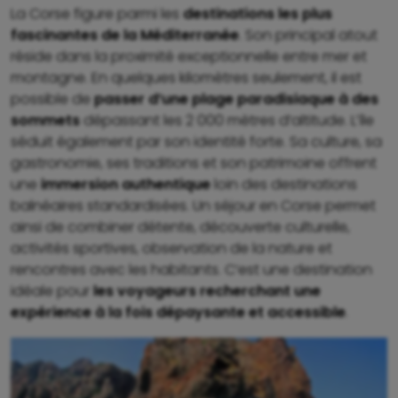
La Corse figure parmi les
destinations les plus
fascinantes de la Méditerranée
. Son principal atout
réside dans la proximité exceptionnelle entre mer et
montagne. En quelques kilomètres seulement, il est
possible de
passer d’une plage paradisiaque à des
sommets
dépassant les 2 000 mètres d’altitude. L’île
séduit également par son identité forte. Sa culture, sa
gastronomie, ses traditions et son patrimoine offrent
une
immersion authentique
loin des destinations
balnéaires standardisées. Un séjour en Corse permet
ainsi de combiner détente, découverte culturelle,
activités sportives, observation de la nature et
rencontres avec les habitants. C’est une destination
idéale pour
les voyageurs recherchant une
expérience à la fois dépaysante et accessible
.