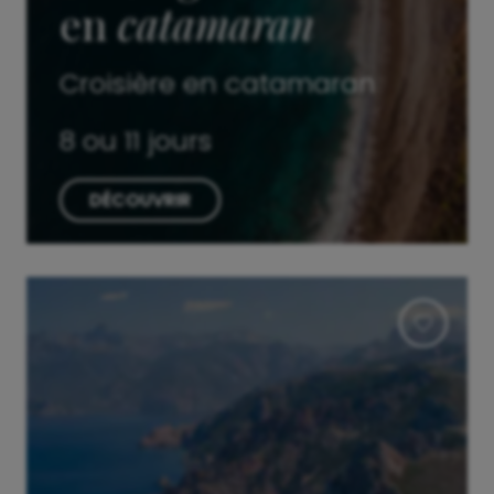
en
catamaran
Croisière en catamaran
8 ou 11 jours
DÉCOUVRIR