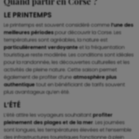
Quand partir en Corse ?
LE PRINTEMPS
Le printemps est souvent considéré comme
l’une des
meilleures périodes
pour découvrir la Corse. Les
températures sont agréables, la nature est
particulièrement verdoyante
et la fréquentation
touristique reste modérée. Les conditions sont idéales
pour la randonnée, les découvertes culturelles et les
activités de pleine nature. Cette saison permet
également de profiter d’une
atmosphère plus
authentique
tout en bénéficiant de tarifs souvent
plus avantageux qu’en été.
L’ÉTÉ
L’été attire les voyageurs souhaitant
profiter
pleinement des plages et de la mer
. Les journées
sont longues, les températures élevées et l’ensemble
des infrastructures touristiques fonctionne à plein