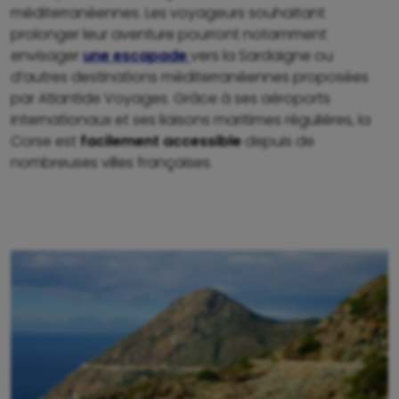
méditerranéennes. Les voyageurs souhaitant
prolonger leur aventure pourront notamment
envisager
une escapade
vers la Sardaigne ou
d’autres destinations méditerranéennes proposées
par Atlantide Voyages. Grâce à ses aéroports
internationaux et ses liaisons maritimes régulières, la
Corse est
facilement accessible
depuis de
nombreuses villes françaises.