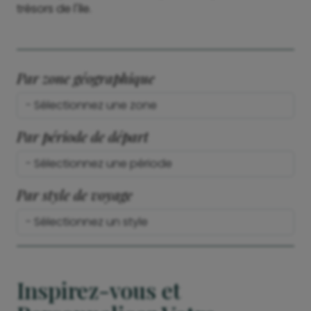
trésors de l'île.
Par zone géographique
Par période de départ
Par style de voyage
Inspirez-vous et