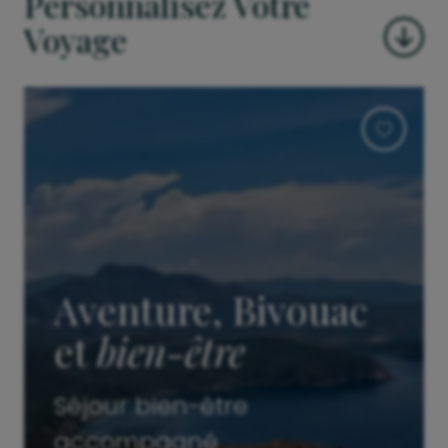
Personnalisez Votre
Voyage
Aventure, Bivouac
et
bien-être
Séjour bien-être
accompagné