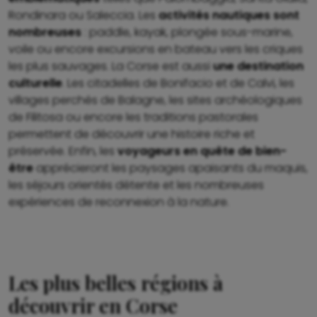
Rondinara ou Saleccia. Les
activités nautiques sont
nombreuses
: paddle, kayak, plongée sous-marine,
voile ou encore excursions en bateau vers les criques
les plus sauvages. La Corse est aussi
une destination
culturelle
. Les citadelles de Bonifacio et de Calvi, les
villages perchés de Balagne, les sites archéologiques
de Filitosa ou encore les traditions pastorales
permettent de découvrir une histoire riche et
préservée. Enfin, les
voyageurs en quête de bien-
être
apprécieront les paysages apaisants du maquis,
les séjours orientés détente et les nombreuses
expériences de reconnexion à la nature.
Les plus belles régions à
découvrir en Corse