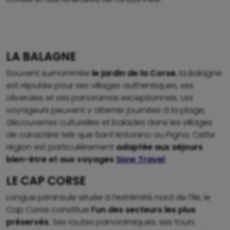
LA BALAGNE
Souvent surnommée
le jardin de la Corse
, la Balagne
est réputée pour ses villages authentiques, ses
oliveraies et ses panoramas exceptionnels. Les
voyageurs peuvent y alterner journées à la plage,
découvertes culturelles et balades dans les villages
de caractère tels que Sant’Antonino ou Pigna. Cette
région est particulièrement
adaptée aux séjours
bien-être et aux voyages
Slow Travel
.
LE CAP CORSE
Longue péninsule située à l’extrémité nord de l’île, le
Cap Corse constitue
l’un des secteurs les plus
préservés
. Ses routes panoramiques, ses tours