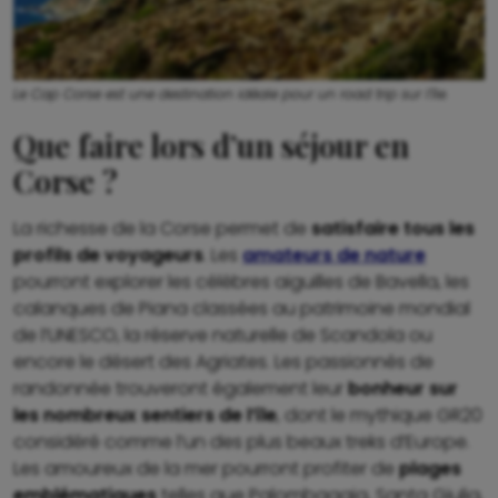
Le Cap Corse est une destination idéale pour un road trip sur l’île.
Que faire lors d’un séjour en
Corse ?
La richesse de la Corse permet de
satisfaire tous les
profils de voyageurs
. Les
amateurs de nature
pourront explorer les célèbres aiguilles de Bavella, les
calanques de Piana classées au patrimoine mondial
de l’UNESCO, la réserve naturelle de Scandola ou
encore le désert des Agriates. Les passionnés de
randonnée trouveront également leur
bonheur sur
les nombreux sentiers de l’île
, dont le mythique GR20
considéré comme l’un des plus beaux treks d’Europe.
Les amoureux de la mer pourront profiter de
plages
emblématiques
telles que Palombaggia, Santa Giulia,