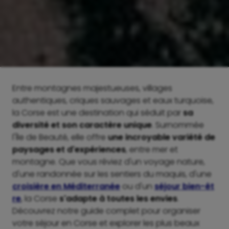
Entre montagnes majestueuses, villages
authentiques, criques sauvages et eaux turquoise,
la Corse est une destination qui séduit par
sa
diversité et son caractère unique
. Surnommée
l'Île de Beauté, elle offre
une incroyable variété de
paysages et d'expériences
, entre mer et
montagne. Que vous rêviez d'un voyage nature,
d'une randonnée sur les sentiers du maquis, d'une
croisière en Méditerranée
ou d'un
séjour bien-êt
re
, la Corse
s'adapte à toutes les envies
.
Découvrez notre guide complet pour organiser
votre séjour en Corse et explorer les plus beaux