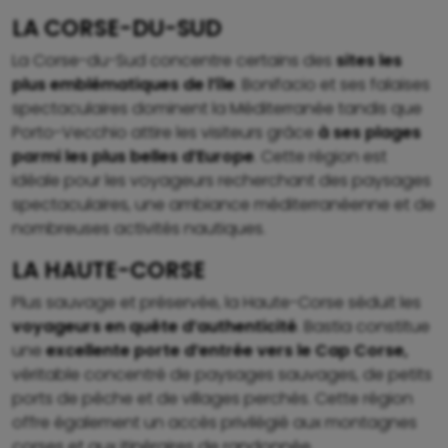
LA CORSE-DU-SUD
La Corse-du-Sud concentre certains des
sites les
plus emblématiques de l’île
. Bonifacio et ses falaises
spectaculaires dominent la Méditerranée tandis que
Porto-Vecchio attire les visiteurs grâce
à ses plages
parmi les plus belles d’Europe
. Cette région est
idéale pour les voyageurs recherchant des paysages
spectaculaires, une ambiance méditerranéenne et de
nombreuses activités nautiques.
LA HAUTE-CORSE
Plus sauvage et préservée, la Haute-Corse séduit les
voyageurs en quête d’authenticité
. Bastia constitue
une
excellente porte d’entrée vers le Cap Corse,
véritable concentré de paysages sauvages, de petits
ports de pêche et de villages perchés. Cette région
offre également un accès privilégié aux montagnes
corses et aux itinéraires de randonnée.