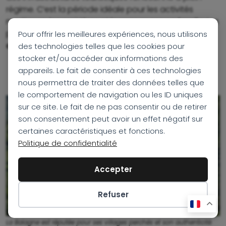
régime. C’est la période idéale pour les activités
nautiques, les croisières et les vacances en famille. Les
paysages méditerranéens prennent alors
toute leur
Pour offrir les meilleures expériences, nous utilisons
dimension sous le soleil corse
.
des technologies telles que les cookies pour
stocker et/ou accéder aux informations des
appareils. Le fait de consentir à ces technologies
nous permettra de traiter des données telles que
le comportement de navigation ou les ID uniques
sur ce site. Le fait de ne pas consentir ou de retirer
son consentement peut avoir un effet négatif sur
certaines caractéristiques et fonctions.
Politique de confidentialité
Accepter
Refuser
Préférences des cookies
La Balagne est réputée pour ses villages perchés et son authenticité.