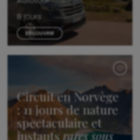
Autotour
8 jours
DÉCOUVRIR
Circuit en Norvège
: 11 jours de nature
spectaculaire et
instants
rares sous