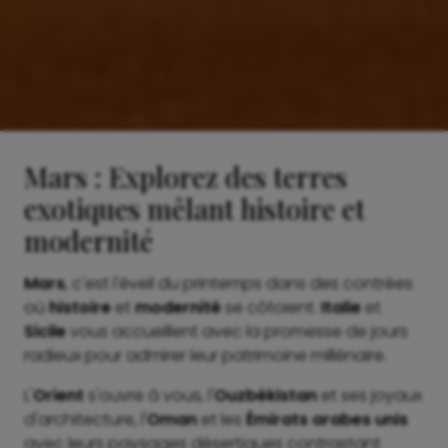
Mars : Explorez des terres
exotiques mêlant histoire et
modernité
Mars
, c'est l'éveil du printemps dans des contrées
où
histoire
et
modernité
se côtoient.
Italie
et
Sicile
vous accueillent avec la promesse de jours
radieux pour admirer leur patrimoine millénaire.
L'
Orient
s'ouvre à vous, l'
Ouzbékistan
et ses joyaux
d'architecture, l'
Oman
et les
Émirats arabes unis
avec leurs paysages désertiques contrastant