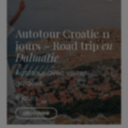
Autotour Croatie 11
jours – Road trip
en
Dalmatie
Autotour avec visites
guidées
11 jours
DÉCOUVRIR