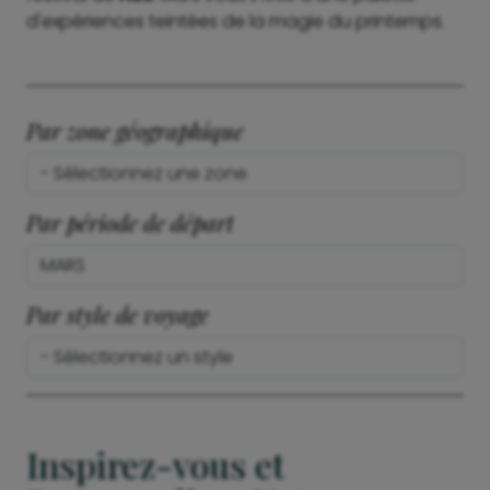
d'expériences teintées de la magie du printemps.
Par zone géographique
Par période de départ
Par style de voyage
Inspirez-vous et