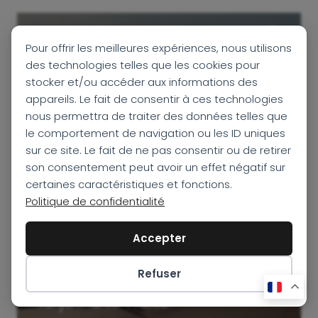
La Nouvelle-
Pour offrir les meilleures expériences, nous utilisons
des technologies telles que les cookies pour
Zélande en 19 Jours
stocker et/ou accéder aux informations des
:
appareils. Le fait de consentir à ces technologies
nous permettra de traiter des données telles que
un Road Trip
le comportement de navigation ou les ID uniques
sur ce site. Le fait de ne pas consentir ou de retirer
Inoubliable au
son consentement peut avoir un effet négatif sur
certaines caractéristiques et fonctions.
Cœur des
Grands
Politique de confidentialité
Espaces
Accepter
Autotour en liberté
Refuser
Préférences des cookies
19 jours 15 nuits