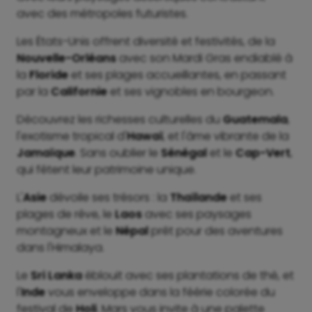
avec des métropoles futuristes.
Les États-Unis offrent diversité et festivités, de la
Nouvelle-Orléans
avec son Mardi Gras endiablé à
la
Floride
et ses plages accueillantes, en passant
par la
Californie
et ses vignobles en bourgeon.
Découvrez les richesses culturelles du
Guatemala
,
l'exotisme tropical d'
Hawaï
, et l'âme vibrante de la
Jamaïque
. Sans oublier le
Sénégal
et le
Cap-Vert
,
qui fêtent leur patrimoine unique.
L'
Asie
dévoile ses trésors : la
Thaïlande
et ses
plages de rêve, le
Laos
avec ses paysages
montagneux et le
Népal
prêt pour des aventures
dans l'Himalaya.
Le
Sri Lanka
éblouit avec ses plantations de thé, et
l'
Inde
vous enveloppe dans la féérie colorée du
festival de
Holi
. Mars vous invite à une palette