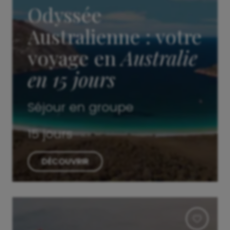
Odyssée
Australienne : votre
voyage en
Australie
en 15 jours
Séjour en groupe
15 jours
DÉCOUVRIR