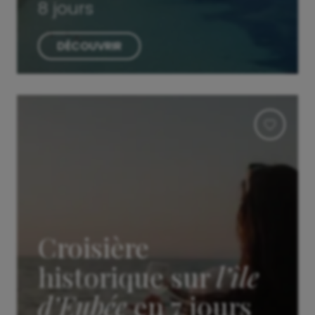
8 jours
DÉCOUVRIR
Croisière
historique sur
l’île
d’Eubée
en 7 jours