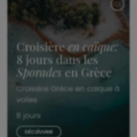
Croisière
en caïque:
8 jours dans les
Sporades
en Grèce
Croisière Grèce en caïque à
voiles
8 jours
DÉCOUVRIR