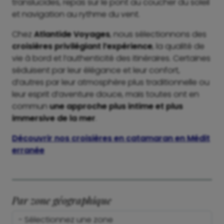
translucides, repas sur le pont au coucher du soleil
et navigation au rythme du vent.
Chez
Atlantide Voyages
, nous sélectionnons des
croisières privilégiant l’expérience
, la qualité de
vie à bord et l’authenticité des itinéraires. Certaines
séduisent par leur élégance et leur confort,
d’autres par leur atmosphère plus traditionnelle ou
leur esprit d’aventure douce, mais toutes ont en
commun
une approche plus intime et plus
immersive de la mer
.
Découvrir nos croisières en catamaran en Médit
erranée
Par zone géographique