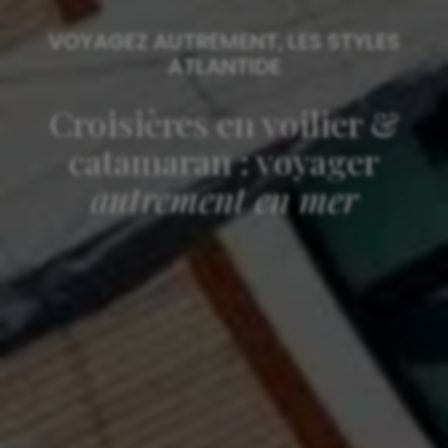
VOYAGEZ AUTREMENT, LES STYLES
ATLANTIDE
Croisières en voilier &
catamaran : voyager
autrement en mer