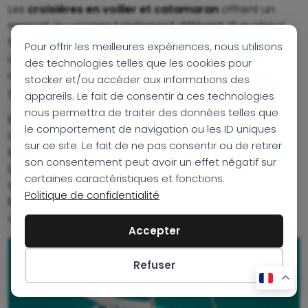
Les
croisières en voilier et catamaran
offrent un
rapport au voyage totalement différent d’un séjour
terrestre classique. Chaque journée commence dans
Pour offrir les meilleures expériences, nous utilisons
un nouveau décor : une baie isolée, un village côtier,
des technologies telles que les cookies pour
une île préservée ou un mouillage inaccessible aux
stocker et/ou accéder aux informations des
grands bateaux.
appareils. Le fait de consentir à ces technologies
nous permettra de traiter des données telles que
En Méditerranée, ce type de navigation permet
le comportement de navigation ou les ID uniques
d’explorer autrement les
Cyclades
, les
îles Ioniennes
,
sur ce site. Le fait de ne pas consentir ou de retirer
les
Sporades
, les
Baléares
, la
Corse
ou la
Sardaigne
.
son consentement peut avoir un effet négatif sur
Les itinéraires alternent entre navigation, baignades,
certaines caractéristiques et fonctions.
découvertes culturelles et moments de détente à
Politique de confidentialité
bord, dans une atmosphère plus fluide et plus
contemplative.
Accepter
Refuser
Préférences des cookies