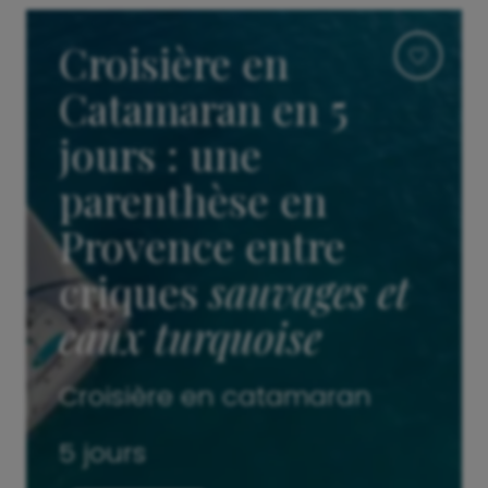
Croisière en
Catamaran en 5
jours : une
parenthèse en
Provence entre
criques
sauvages et
eaux turquoise
Croisière en catamaran
5 jours