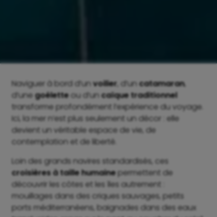
Naviguer à bord d’un
voilier
, d’un
catamaran
,
d’une
goélette
ou d’un
caïque traditionnel
transforme profondément l’expérience du voyage.
Ici, la mer n’est plus seulement un décor : elle
devient un véritable espace de vie, de
contemplation et de liberté.
Loin des grands navires standardisés, ces
croisières à taille humaine
permettent de
découvrir les côtes et les îles autrement :
mouillages dans des criques sauvages, petits
ports méditerranéens, baignades dans des eaux