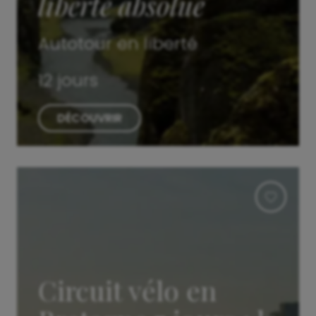
liberté absolue
Autotour en liberté
12 jours
DÉCOUVRIR
Circuit vélo en