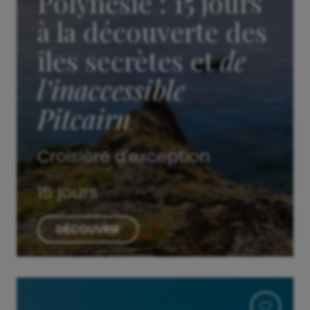
Polynésie : 15 jours
à la découverte des
îles secrètes et
de
l’inaccessible
Pitcairn
Croisière d'exception
15 jours
DÉCOUVRIR