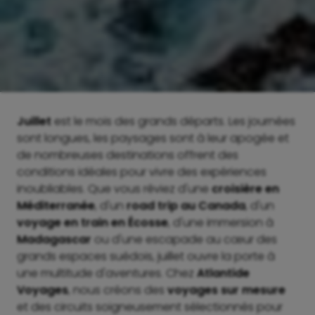
Juillet
est le mois des grands départs. Les journées
sont longues, les paysages sont à leur apogée et
de nombreuses destinations offrent des
conditions idéales pour vivre des expériences
inoubliables. Que vous rêviez d'une
croisière en
Méditerranée
, d'un
road trip au Canada
, d'un
voyage en train en Écosse
, d'une immersion à
Madagascar
ou d'une escapade au cœur des
grands espaces suédois, juillet ouvre la porte à
une multitude d'aventures. Chez
Atlantide
Voyages
, nous créons des
voyages sur mesure
et des circuits soigneusement sélectionnés pour