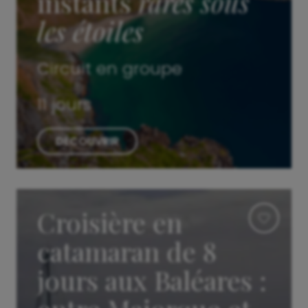
instants
rares sous
les étoiles
Circuit en groupe
11 jours
DÉCOUVRIR
Croisière en
catamaran de 8
jours aux Baléares :