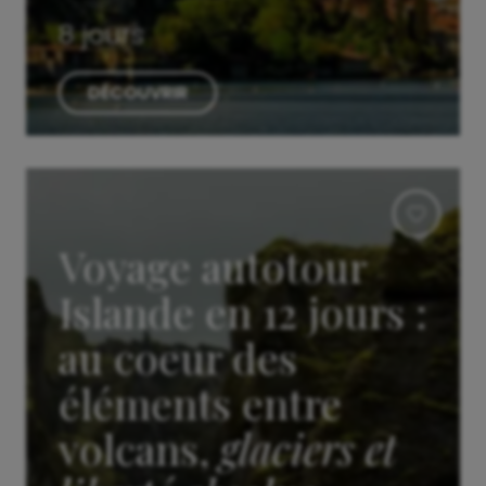
8 jours
DÉCOUVRIR
Voyage autotour
Islande en 12 jours :
au coeur des
éléments entre
volcans,
glaciers et