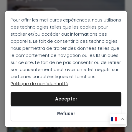
DÉCOUVRIR
Pour offrir les meilleures expériences, nous utilisons
des technologies telles que les cookies pour
stocker et/ou accéder aux informations des
appareils. Le fait de consentir à ces technologies
nous permettra de traiter des données telles que
le comportement de navigation ou les ID uniques
sur ce site. Le fait de ne pas consentir ou de retirer
Voyage au Japon en
son consentement peut avoir un effet négatif sur
certaines caractéristiques et fonctions.
13 jours :
Politique de confidentialité
immersion au cœur
Accepter
de l’univers
manga
Refuser
et des traditions
Préférences des cookies