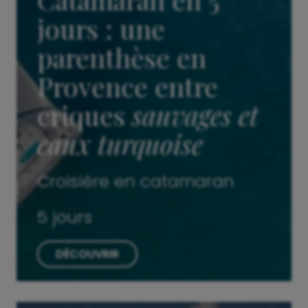
jours : une
parenthèse en
Provence entre
criques
sauvages et
eaux turquoise
Croisière en catamaran
5 jours
DÉCOUVRIR