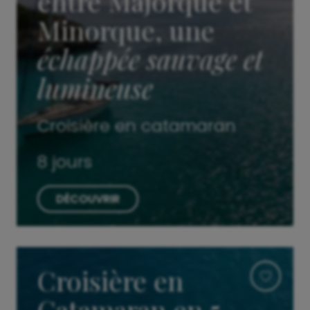
entre Majorque et
Minorque, une
échappée sauvage et
lumineuse
Croisière en catamaran
8 jours
DÉCOUVRIR
Croisière en
Catamaran en 5