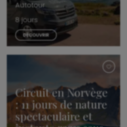
Autotour
8 jours
DÉCOUVRIR
Circuit en Norvège
: 11 jours de nature
spectaculaire et