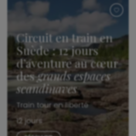
Circuit en train en
Suède : 12 jours
d’aventure au cœur
des
grands espaces
scandinaves
Train tour en liberté
12 jours