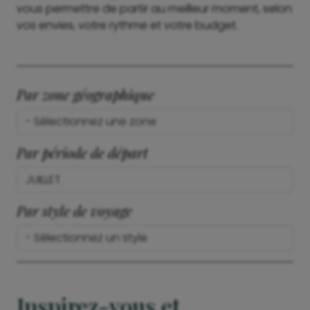
vous permettre de partir au meilleur moment, selon
vos envies, votre rythme et votre budget.
Par zone géographique
Par période de départ
Par style de voyage
Inspirez-vous et