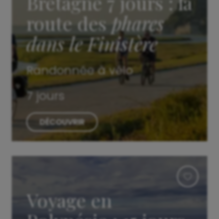
Bretagne 7 jours : la
route des
phares
dans le Finistère
Randonnée à vélo
7 jours
DÉCOUVRIR
Voyage en