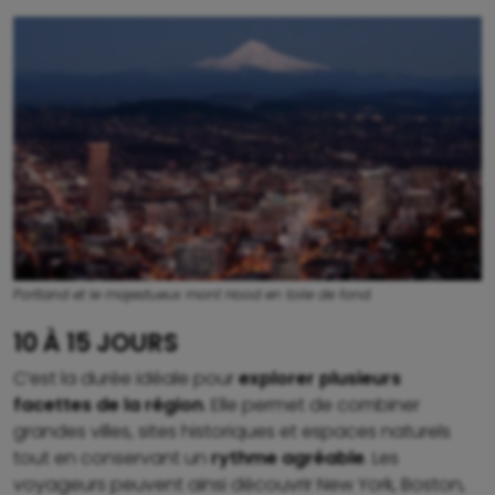
Portland et le majestueux mont Hood en toile de fond.
10 À 15 JOURS
C’est la durée idéale pour
explorer plusieurs
facettes de la région
. Elle permet de combiner
grandes villes, sites historiques et espaces naturels
tout en conservant un
rythme agréable
. Les
voyageurs peuvent ainsi découvrir New York, Boston,