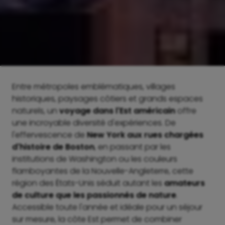
Entre métropoles emblématiques, villages
historiques, paysages côtiers et grands espaces
naturels, un
voyage dans l'Est américain
offre
une incroyable diversité d'expériences. De
l'effervescence de
New York aux rues chargées
d'histoire de Boston
, en passant par les
institutions de Washington ou les couleurs
flamboyantes de la Nouvelle-Angleterre, cette
région des États-Unis séduit autant les
amateurs
de culture que les passionnés de nature
.
Accessible toute l'année et idéale pour un séjour
sur mesure, la côte Est permet de combiner