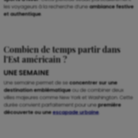
les voyageurs à la recherche d’une
ambiance festive
et authentique
.
Combien de temps partir dans
l’Est américain ?
UNE SEMAINE
Une semaine permet de se
concentrer sur une
destination emblématique
ou de combiner deux
villes majeures comme New York et Washington. Cette
durée convient parfaitement pour une
première
découverte ou une
escapade urbaine
.