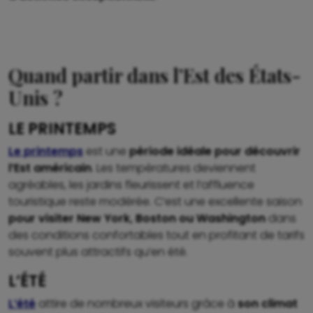
Quand partir dans l’Est des États-
Unis ?
LE PRINTEMPS
Le printemps
est une
période idéale pour découvrir
l’Est américain
. Les températures deviennent
agréables, les jardins fleurissent et l’affluence
touristique reste modérée. C’est une excellente saison
pour visiter New York, Boston ou Washington
dans
des conditions confortables tout en profitant de tarifs
souvent plus attractifs qu’en été.
L’ÉTÉ
L’été
attire de nombreux visiteurs grâce à
son climat