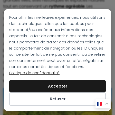
grandes villes, sites historiques et espaces naturels
tout en conservant un
rythme agréable
. Les
voyageurs peuvent ainsi découvrir New York, Boston,
Pour offrir les meilleures expériences, nous utilisons
Washington et plusieurs étapes de Nouvelle-
des technologies telles que les cookies pour
Angleterre au cours d’un même séjour.
stocker et/ou accéder aux informations des
PLUS DE DEUX SEMAINES
appareils. Le fait de consentir à ces technologies
nous permettra de traiter des données telles que
Avec
plus de deux semaines sur place
, il devient
le comportement de navigation ou les ID uniques
possible d’explorer l’Est américain en profondeur. Les
sur ce site. Le fait de ne pas consentir ou de retirer
itinéraires peuvent intégrer des régions moins
son consentement peut avoir un effet négatif sur
connues, des expériences plus immersives et des
certaines caractéristiques et fonctions.
étapes hors des sentiers battus. Cette durée offre
Politique de confidentialité
davantage de liberté pour personnaliser son
voyage
et profiter pleinement de chaque destination.
Accepter
Refuser
Préférences des cookies