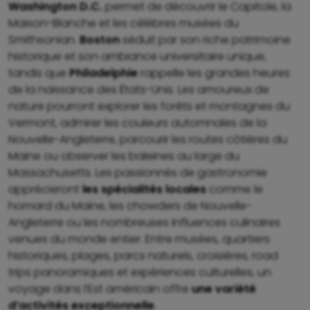
Washington D.C.
permet de découvrir le Capitole, la
Maison-Blanche et les célèbres musées du
Smithsonian.
Boston
séduit par son riche patrimoine
historique et son ambiance universitaire unique,
tandis que
Philadelphie
rappelle les grandes heures
de la naissance des États-Unis. Les amoureux de
nature pourront explorer les forêts et montagnes du
Vermont, admirer les couleurs automnales de la
Nouvelle-Angleterre, parcourir les routes côtières du
Maine ou observer les baleines au large du
Massachusetts. Les passionnés de gastronomie
apprécieront
les spécialités locales
comme le
homard du Maine, les chowders de Nouvelle-
Angleterre ou les nombreuses influences culinaires
venues du monde entier. Entre musées, quartiers
historiques, plages, parcs naturels, croisières, road
trips panoramiques et expériences culturelles, un
voyage dans l’Est américain offre
une variété
d’activités exceptionnelle
.