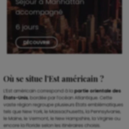
Séjour à Manhattan
accompagné
6 jours
DÉCOUVRIR
Où se situe l’Est américain ?
L’Est américain correspond à la
partie orientale des
États-Unis
, bordée par l’océan Atlantique. Cette
vaste région regroupe plusieurs États emblématiques
tels que New York, le Massachusetts, la Pennsylvanie,
le Maine, le Vermont, le New Hampshire, la Virginie ou
encore la Floride selon les itinéraires choisis.