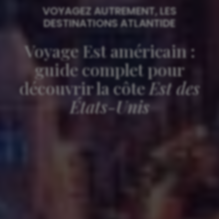
VOYAGEZ AUTREMENT, LES
DESTINATIONS ATLANTIDE
Voyage Est américain :
guide complet pour
découvrir la côte
Est des
États-Unis