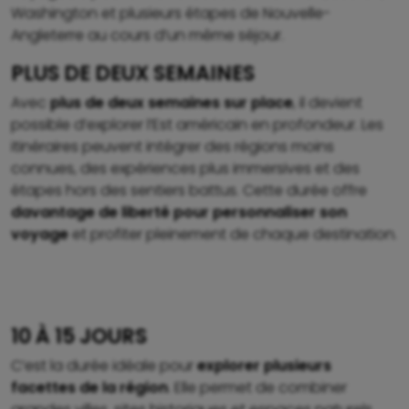
Washington et plusieurs étapes de Nouvelle-
Angleterre au cours d’un même séjour.
PLUS DE DEUX SEMAINES
Avec
plus de deux semaines sur place
, il devient
possible d’explorer l’Est américain en profondeur. Les
itinéraires peuvent intégrer des régions moins
connues, des expériences plus immersives et des
étapes hors des sentiers battus. Cette durée offre
davantage de liberté pour personnaliser son
voyage
et profiter pleinement de chaque destination.
10 À 15 JOURS
C’est la durée idéale pour
explorer plusieurs
facettes de la région
. Elle permet de combiner