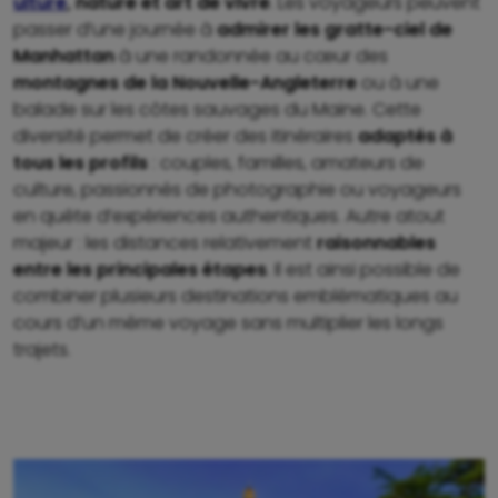
ulture
, nature et art de vivre
. Les voyageurs peuvent
passer d’une journée à
admirer les gratte-ciel de
Manhattan
à une randonnée au cœur des
montagnes de la Nouvelle-Angleterre
ou à une
balade sur les côtes sauvages du Maine. Cette
diversité permet de créer des itinéraires
adaptés à
tous les profils
: couples, familles, amateurs de
culture, passionnés de photographie ou voyageurs
en quête d’expériences authentiques. Autre atout
majeur : les distances relativement
raisonnables
entre les principales étapes
. Il est ainsi possible de
combiner plusieurs destinations emblématiques au
cours d’un même voyage sans multiplier les longs
trajets.