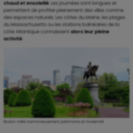
chaud et ensoleillé
. Les journées sont longues et
permettent de profiter pleinement des villes comme
des espaces naturels. Les côtes du Maine, les plages
du Massachusetts ou les stations balnéaires de la
côte Atlantique connaissent
alors leur pleine
activité
.
Boston mêle harmonieusement patrimoine et modernité.