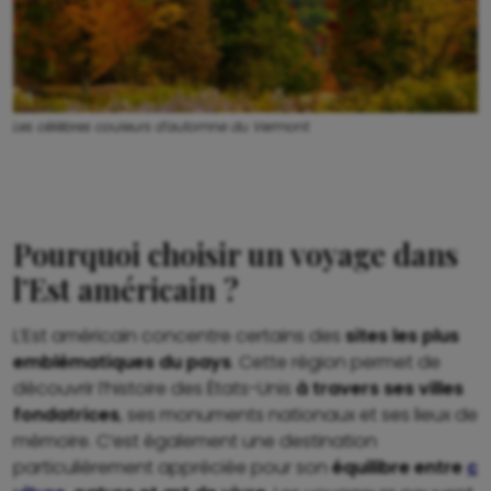
Les célèbres couleurs d’automne du Vermont.
Pourquoi choisir un voyage dans
l’Est américain ?
L’Est américain concentre certains des
sites les plus
emblématiques du pays
. Cette région permet de
découvrir l’histoire des États-Unis
à travers ses villes
fondatrices
, ses monuments nationaux et ses lieux de
mémoire. C’est également une destination
particulièrement appréciée pour son
équilibre entre
c