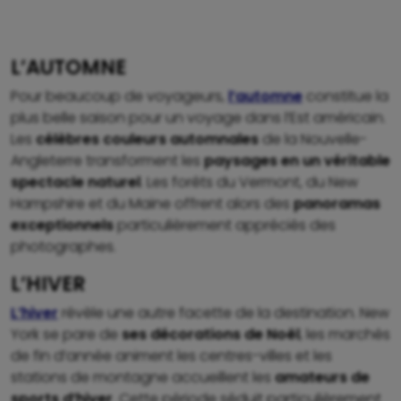
L’AUTOMNE
Pour beaucoup de voyageurs,
l’automne
constitue la
plus belle saison pour un voyage dans l’Est américain.
Les
célèbres couleurs automnales
de la Nouvelle-
Angleterre transforment les
paysages en un véritable
spectacle naturel
. Les forêts du Vermont, du New
Hampshire et du Maine offrent alors des
panoramas
exceptionnels
particulièrement appréciés des
photographes.
L’HIVER
L’hiver
révèle une autre facette de la destination. New
York se pare de
ses décorations de Noël
, les marchés
de fin d’année animent les centres-villes et les
stations de montagne accueillent les
amateurs de
sports d’hiver
. Cette période séduit particulièrement