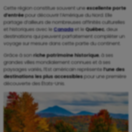
Cette région constitue souvent une
excellente porte
d’entrée
pour découvrir l’Amérique du Nord. Elle
partage d’ailleurs de nombreuses affinités culturelles
et historiques avec le
Canada
et le
Québec
, deux
destinations qui peuvent parfaitement compléter un
voyage sur mesure dans cette partie du continent.
Grâce à son
riche patrimoine historique
, à ses
grandes villes mondialement connues et à ses
paysages variés, l’Est américain représente
l’une des
destinations les plus accessibles
pour une première
découverte des États-Unis.