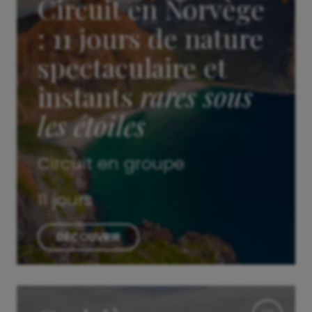
Circuit en Norvège
: 11 jours de nature
spectaculaire et
instants
rares sous
les étoiles
Circuit en groupe
11 jours
DÉCOUVRIR