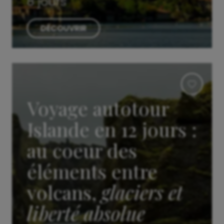
8 jours
DÉCOUVRIR
Voyage autotour
Islande en 12 jours :
au coeur des
éléments entre
volcans,
glaciers et
liberté absolue