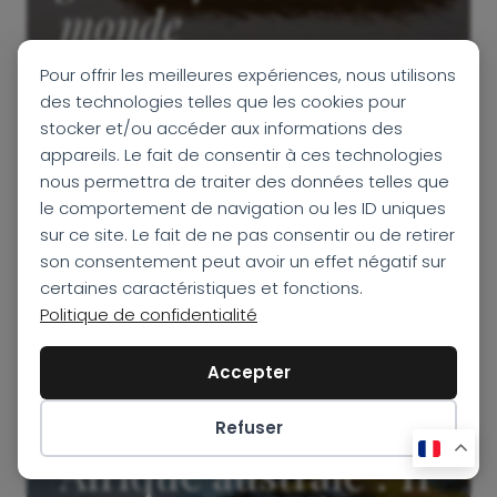
monde
Pour offrir les meilleures expériences, nous utilisons
Croisière fluviale
des technologies telles que les cookies pour
stocker et/ou accéder aux informations des
8 jours
appareils. Le fait de consentir à ces technologies
nous permettra de traiter des données telles que
DÉCOUVRIR
le comportement de navigation ou les ID uniques
sur ce site. Le fait de ne pas consentir ou de retirer
son consentement peut avoir un effet négatif sur
certaines caractéristiques et fonctions.
Politique de confidentialité
Accepter
Croisière en
Refuser
Préférences des cookies
Afrique australe : 11