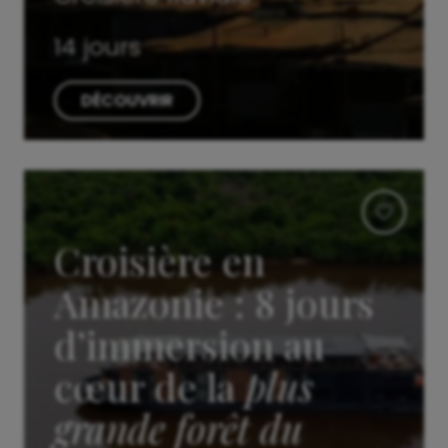
14 jours
DÉCOUVRIR
Croisière en
Amazonie : 8 jours
d’immersion au
cœur de la
plus
grande forêt du