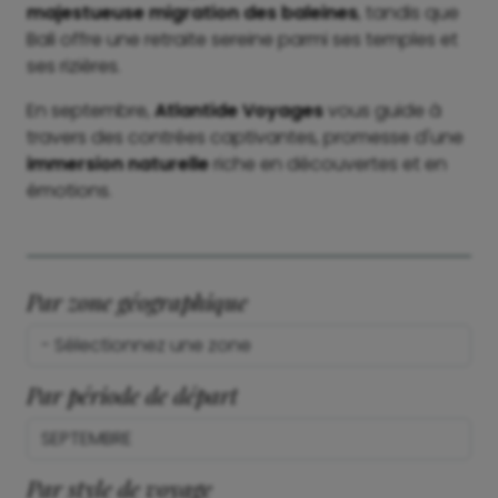
majestueuse migration des baleines
, tandis que
Bali offre une retraite sereine parmi ses temples et
ses rizières.
En septembre,
Atlantide Voyages
vous guide à
travers des contrées captivantes, promesse d'une
immersion naturelle
riche en découvertes et en
émotions.
Par zone géographique
Par période de départ
Par style de voyage