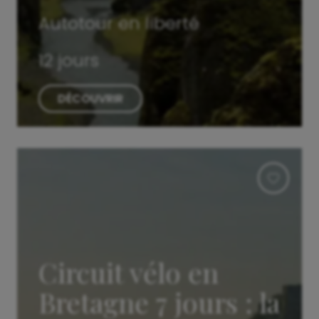
Autotour en liberté
12 jours
DÉCOUVRIR
Circuit vélo en
Bretagne 7 jours : la