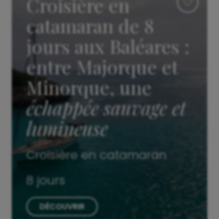
Croisière en
catamaran de 8
jours aux Baléares :
entre Majorque et
Minorque, une
échappée sauvage et
lumineuse
Croisière en catamaran
8 jours
DÉCOUVRIR