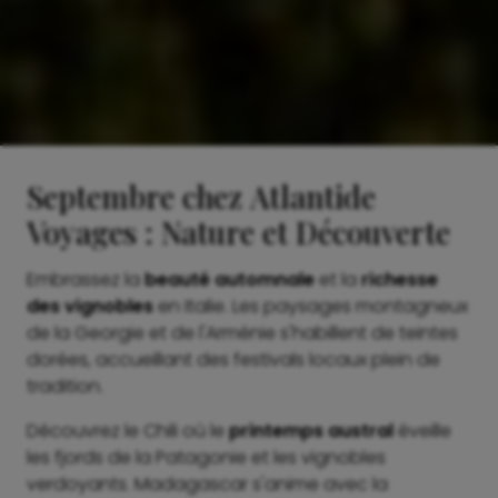
Septembre chez Atlantide
Voyages : Nature et Découverte
Embrassez la
beauté automnale
et la
richesse
des vignobles
en Italie. Les paysages montagneux
de la Georgie et de l'Arménie s'habillent de teintes
dorées, accueillant des festivals locaux plein de
tradition.
Découvrez le Chili où le
printemps austral
éveille
les fjords de la Patagonie et les vignobles
verdoyants. Madagascar s'anime avec la