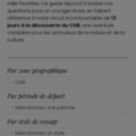
mille facettes. Ce guide répond à toutes vos
questions pour un voyage réussi, en faisant
référence à notre circuit incontournable de
13
jours à la découverte du Chili
, une aventure
complète pour les amoureux de la nature et de la
culture.
Par zone géographique
Par période de départ
Par style de voyage