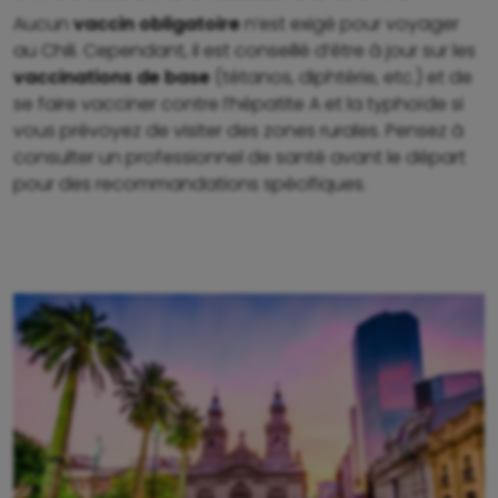
Aucun
vaccin obligatoire
n’est exigé pour voyager
au Chili. Cependant, il est conseillé d’être à jour sur les
vaccinations de base
(tétanos, diphtérie, etc.) et de
se faire vacciner contre l’hépatite A et la typhoïde si
vous prévoyez de visiter des zones rurales. Pensez à
consulter un professionnel de santé avant le départ
pour des recommandations spécifiques.