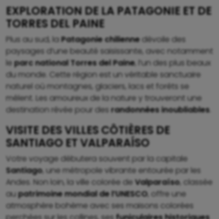
EXPLORATION DE LA PATAGONIE ET DE
TORRES DEL PAINE
Plus au sud, la
Patagonie chilienne
dévoile des
paysages d’une beauté saisissante, avec notamment
le
parc national Torres del Paine
, l’un des plus beaux
du monde. Cette région est un véritable sanctuaire
naturel où montagnes, glaciers, lacs et forêts se
mêlent. Les amoureux de la nature y trouveront une
destination rêvée pour des
randonnées inoubliables
.
VISITE DES VILLES CÔTIÈRES DE
SANTIAGO ET VALPARAÍSO
Votre voyage débutera souvent par la capitale
Santiago
, une métropole vibrante entourée par les
Andes. Non loin, la ville colorée de
Valparaíso
, classée
au
patrimoine mondial de l’UNESCO
, offre une
atmosphère bohème avec ses maisons colorées
perchées sur les collines, ses
funiculaires historiques