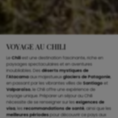
VOYAGE AU CHILI
Le
Chili
est une destination fascinante, riche en
paysages spectaculaires et en aventures
inoubliables. Des
déserts mystiques de
l'Atacama
aux majestueux
glaciers de Patagonie
,
en passant par les vibrantes villes de
Santiago
et
Valparaíso
, le Chili offre une expérience de
voyage unique. Préparer un séjour au Chili
nécessite de se renseigner sur les
exigences de
visa
, les
recommandations de santé
, ainsi que les
meilleures périodes
pour découvrir ce pays aux