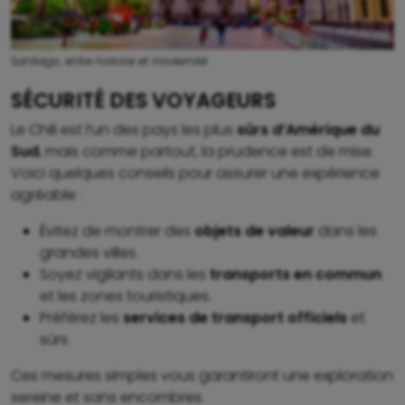
Santiago, entre histoire et modernité.
SÉCURITÉ DES VOYAGEURS
Le Chili est l’un des pays les plus
sûrs d’Amérique du
Sud
, mais comme partout, la prudence est de mise.
Voici quelques conseils pour assurer une expérience
agréable :
Évitez de montrer des
objets de valeur
dans les
grandes villes.
Soyez vigilants dans les
transports en commun
et les zones touristiques.
Préférez les
services de transport officiels
et
sûrs.
Ces mesures simples vous garantiront une exploration
sereine et sans encombres.