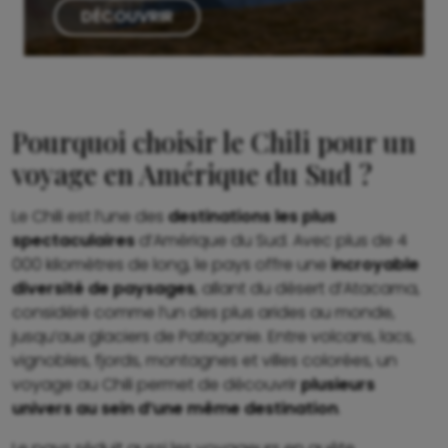
DÉCOUVRIR
Pourquoi choisir le Chili pour un
voyage en Amérique du Sud ?
Le Chili est l’une des
destinations les plus
spectaculaires
d’Amérique du Sud. Avec plus de 4
000 kilomètres de long, le pays offre une
incroyable
diversité de paysages
, allant du désert d’Atacama,
considéré comme l’un des plus arides au monde,
jusqu’aux glaciers de Patagonie. Entre volcans, lacs,
vignobles, fjords, montagnes et villes colorées, un
voyage au Chili permet de découvrir
plusieurs
univers au sein d’une même destination
.