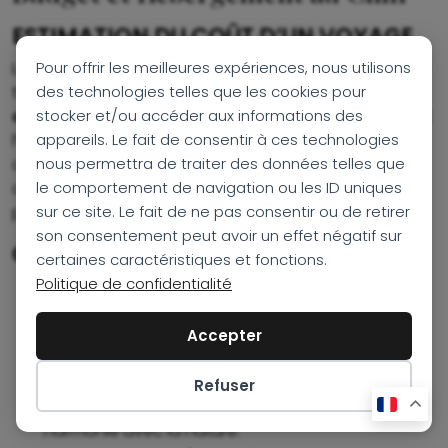
ESTIMATION DU COÛT D’UN VOYAGE
Pour offrir les meilleures expériences, nous utilisons
Le coût d’un voyage au Chili varie selon la saison et le
des technologies telles que les cookies pour
type d’hébergement. En moyenne, un
budget
stocker et/ou accéder aux informations des
quotidien
peut osciller entre 100 et 300 euros, incluant
appareils. Le fait de consentir à ces technologies
l’hébergement, la nourriture et les excursions. Les
nous permettra de traiter des données telles que
activités comme les circuits organisés, les excursions
le comportement de navigation ou les ID uniques
dans les
parcs nationaux
ou la visite des
vignobles
sur ce site. Le fait de ne pas consentir ou de retirer
peuvent ajouter des coûts supplémentaires.
son consentement peut avoir un effet négatif sur
OPTIONS D’HÉBERGEMENT
certaines caractéristiques et fonctions.
Politique de confidentialité
Hôtels de luxe
: parfaits pour ceux qui
recherchent le confort maximal avec des vues
imprenables.
Accepter
Hébergements écologiques et lodges
:
principalement dans les régions reculées comme
Refuser
la Patagonie, ces options permettent de vivre en
Préférences des cookies
harmonie avec la nature.