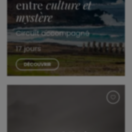
entre
culture et
mystère
Circuit accompagné
17 jours
DÉCOUVRIR