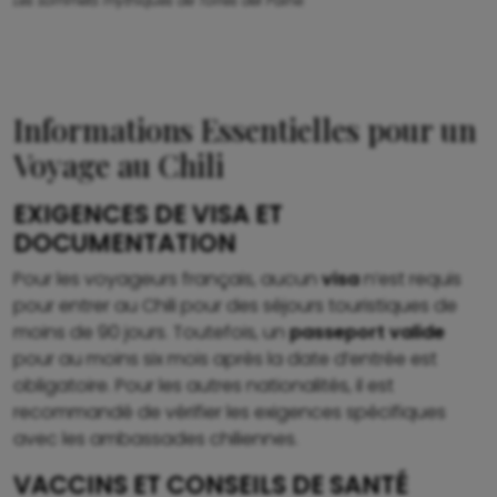
Les sommets mythiques de Torres del Paine.
Informations Essentielles pour un
Voyage au Chili
EXIGENCES DE VISA ET
DOCUMENTATION
Pour les voyageurs français, aucun
visa
n’est requis
pour entrer au Chili pour des séjours touristiques de
moins de 90 jours. Toutefois, un
passeport valide
pour au moins six mois après la date d’entrée est
obligatoire. Pour les autres nationalités, il est
recommandé de vérifier les exigences spécifiques
avec les ambassades chiliennes.
VACCINS ET CONSEILS DE SANTÉ