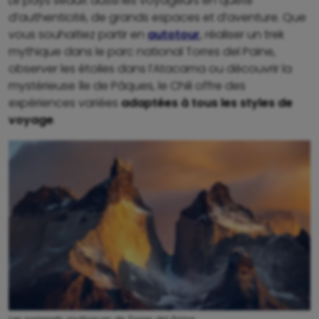
Le pays séduit aussi les voyageurs en quête
d’authenticité, de grands espaces et d’aventure. Que
vous souhaitiez partir en
autotour
, réaliser un trek
mythique dans le parc national Torres del Paine,
observer les étoiles dans l’Atacama ou découvrir la
mystérieuse île de Pâques, le Chili offre des
expériences variées
adaptées à tous les styles de
voyage
.