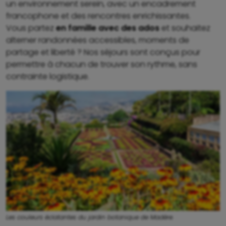
un environnement serein, avec un encadrement
francophone et des rencontres enrichissantes.
Vous partez
en famille avec des ados
et souhaitez
alterner randonnées accessibles, moments de
partage et liberté ? Nos séjours sont conçus pour
permettre à chacun de trouver son rythme, sans
contrainte logistique.
Les couleurs éclatantes du jardin botanique de Madère.