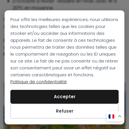
D’octobre à février : Madère en hiver, avec 18 à
20°C en moyenne
Si vous cherchez une idée de destination hivernale,
Pour offrir les meilleures expériences, nous utilisons
consultez aussi notre sélection
Où partir en hiver ?
des technologies telles que les cookies pour
stocker et/ou accéder aux informations des
Et si un coin de l’île est sous la pluie ? Il suffit souvent
appareils. Le fait de consentir à ces technologies
de passer un col pour retrouver le soleil.
Les
nous permettra de traiter des données telles que
microclimats de Madère sont une bénédiction.
le comportement de navigation ou les ID uniques
sur ce site. Le fait de ne pas consentir ou de retirer
son consentement peut avoir un effet négatif sur
certaines caractéristiques et fonctions.
Politique de confidentialité
Accepter
Refuser
Préférences des cookies