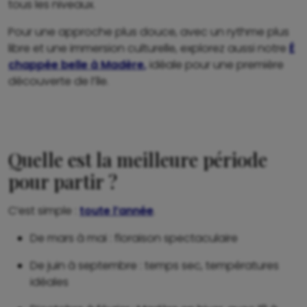
tous les niveaux.
Pour une approche plus douce, avec un rythme plus
libre et une immersion culturelle, explorez aussi notre
É
chappée belle à Madère
,
idéale pour une première
découverte de l’île.
Quelle est la meilleure période
pour partir ?
C’est simple :
toute l’année
.
De mars à mai : floraison spectaculaire
De juin à septembre : temps sec, températures
idéales