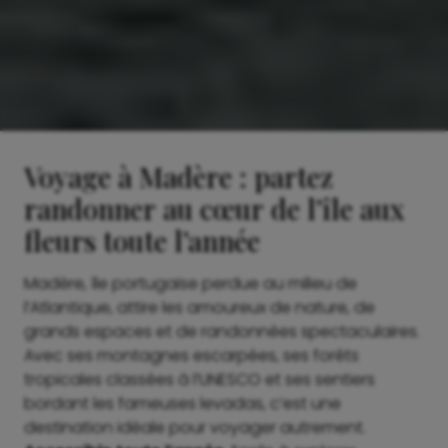
Voyage à Madère : partez
randonner au cœur de l’île aux
fleurs toute l’année
Madère, île portugaise perdue au milieu de
l’Atlantique, attire les amoureux de nature, de
grands espaces et de randonnées spectaculaires.
Avec ses montagnes escarpées, ses forêts
tropicales classées à l’UNESCO et ses sentiers
bordant les fameuses levadas, c’est une
destination idéale pour voyager autrement.