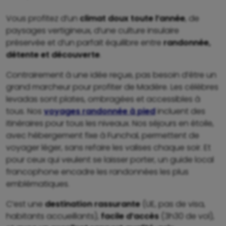
Vous profitez d’un
climat doux toute l’année
, de
paysages vertigineux, d’une culture insulaire
préservée et d’un parfait équilibre entre
randonnée,
détente et découverte
.
Contrairement à une idée reçue, pas besoin d’être un
grand marcheur pour profiter de Madère. Les célèbres
levadas sont plates, ombragées et accessibles à
tous. Nos
voyages randonnée à pied
incluent des
itinéraires pour tous les niveaux. Nos séjours en étoile,
avec hébergement fixe à Funchal, permettent de
voyager léger, sans refaire les valises chaque soir. Et
pour ceux qui veulent se laisser porter, un guide local
francophone encadre les randonnées les plus
emblématiques.
C’est une
destination rassurante
(UE, pas de visa,
habitants accueillants),
facile d’accès
(3h30 de vol),