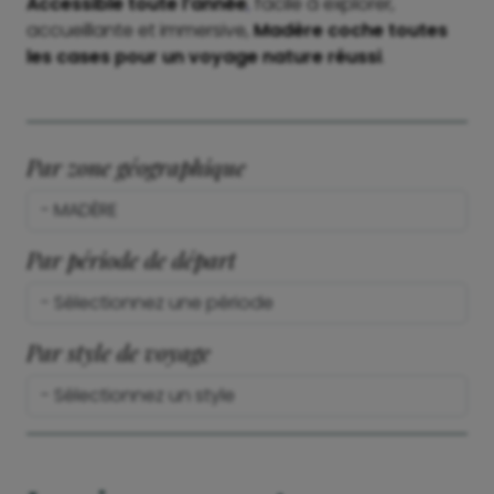
Accessible toute l’année
,
facile à explorer,
accueillante et immersive,
Madère coche toutes
les cases pour un voyage nature réussi
.
Par zone géographique
Par période de départ
Par style de voyage