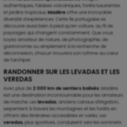
authentiques, falaises volcaniques, forêts luxuriantes
et jardins tropicaux,
Madère
offre une incroyable
diversité d’expériences. Cette île portugaise se
découvre aussi bien à pied qu’en voiture, au fil de
paysages qui changent constamment. Que vous
soyez amateur de nature, de photographie, de
gastronomie ou simplement à la recherche de
déconnexion, chacun trouvera son rythme au cœur
de l’archipel.
RANDONNER SUR LES LEVADAS ET LES
VEREDAS
Avec plus de
2 000 km de sentiers balisés
, Madère
est une destination incontournable pour les amateurs
de marche. Les
levadas
, anciens canaux d’irrigation,
serpentent à travers les montagnes et les forêts en
offrant des itinéraires accessibles et variés. Les
veredas
, plus sportives, conduisent vers les sommets