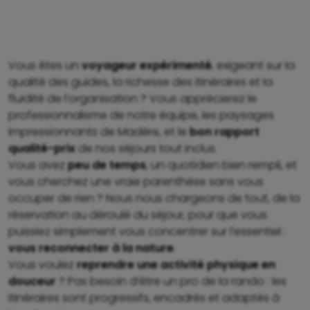
Vous êtes un
voyageur expérimenté
, exigeant sur la
qualité des guides, la richesse des itinéraires et la
fluidité de l’organisation ? Vous apprécierez le
professionnalisme de notre équipe, les paysages
impressionnants de Madère, et le
bon rapport
qualité-prix
de nos séjours tout inclus.
Vous avez
peu de temps
, un quotidien bien rempli, et
vous cherchez une vraie parenthèse sans vous
occuper de rien ? Nous nous chargeons de tout, de la
réservation au déroulé du séjour, pour que vous
puissiez simplement vous concentrer sur l’essentiel :
vous reconnecter à la nature
.
Vous voulez
reprendre une activité physique en
douceur
? Pas besoin d’être un pro de la rando : les
itinéraires sont progressifs, encadrés et adaptés à