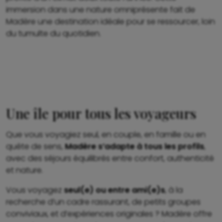
immersion dans une nature omniprésente fait de
Madère une destination idéale pour se ressourcer, loin
du tumulte du quotidien.
Une île pour tous les voyageurs
Que vous voyagiez seul, en couple, en famille ou en
quête de sens,
Madère s’adapte à tous les profils
,
avec des séjours équilibrés entre confort, authenticité
et nature.
Vous voyagez
seul(e) ou entre ami(e)s
, à la
recherche d’un cadre rassurant, de petits groupes
conviviaux, et d’expériences originales ? Madère offre