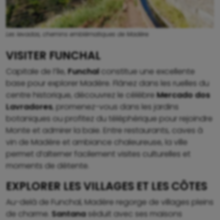
Les levadas, chemins emblématiques de Madère.
VISITER FUNCHAL
Capitale de l’île,
Funchal
constitue une excellente
base pour explorer Madère. Flânez dans les ruelles du
centre historique, découvrez le célèbre
Mercado dos
Lavradores
, promenez-vous dans les jardins
botaniques ou profitez du téléphérique pour rejoindre
Monte et admirer la baie. Entre restaurants, caves à
vin de Madère et ambiance chaleureuse, la ville
permet d’alterner facilement visites culturelles et
moments de détente.
EXPLORER LES VILLAGES ET LES CÔTES
Au-delà de Funchal, Madère regorge de villages pleins
de charme.
Santana
séduit avec ses maisons