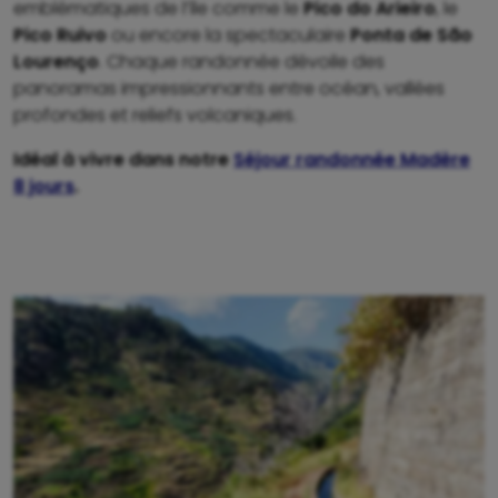
emblématiques de l’île comme le
Pico do Arieiro
, le
Pico Ruivo
ou encore la spectaculaire
Ponta de São
Lourenço
. Chaque randonnée dévoile des
panoramas impressionnants entre océan, vallées
profondes et reliefs volcaniques.
Idéal à vivre dans notre
Séjour randonnée Madère
8 jours
.