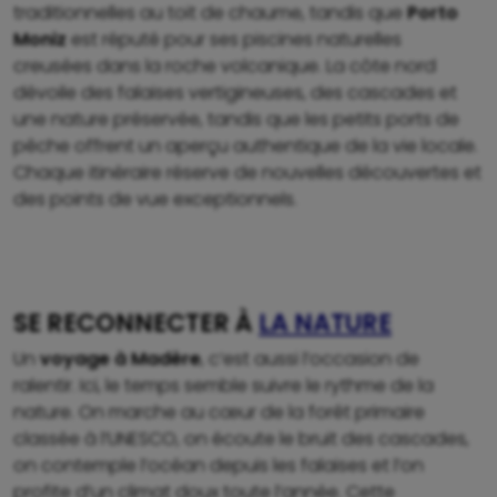
traditionnelles au toit de chaume, tandis que
Porto
Moniz
est réputé pour ses piscines naturelles
creusées dans la roche volcanique. La côte nord
dévoile des falaises vertigineuses, des cascades et
une nature préservée, tandis que les petits ports de
pêche offrent un aperçu authentique de la vie locale.
Chaque itinéraire réserve de nouvelles découvertes et
des points de vue exceptionnels.
SE RECONNECTER À
LA NATURE
Un
voyage à Madère
, c’est aussi l’occasion de
ralentir. Ici, le temps semble suivre le rythme de la
nature. On marche au cœur de la forêt primaire
classée à l’UNESCO, on écoute le bruit des cascades,
on contemple l’océan depuis les falaises et l’on
profite d’un climat doux toute l’année. Cette