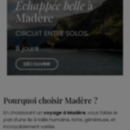
Échappée belle
à
Madère
CIRCUIT ENTRE SOLOS
8 jours
DÉCOUVRIR
Pourquoi choisir Madère ?
En choisissant un
voyage à Madère
, vous faites le
pari d’une île à taille humaine, riche, généreuse, et
incroyablement variée.