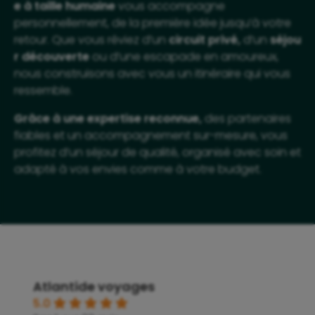
e à taille humaine
vous accompagne
personnellement, de la première idée jusqu’à votre
retour. Que vous rêviez d’un
circuit privé,
d’un
séjou
r découverte
ou d’une escapade en amoureux,
nous construisons avec vous un itinéraire qui vous
ressemble.
Grâce à une expertise reconnue,
des partenaires
fiables et un accompagnement sur-mesure, vous
profitez d’un séjour de qualité, organisé avec soin et
adapté à vos envies comme à votre budget.
Atlantide voyages
5.0