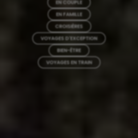
EN COUPLE
EN FAMILLE
CROISIÈRES
VOYAGES D'EXCEPTION
BIEN-ÊTRE
VOYAGES EN TRAIN