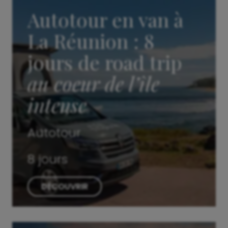
Autotour en van à
La Réunion : 8
jours de road trip
au coeur de l’île
intense
Autotour
8 jours
DÉCOUVRIR