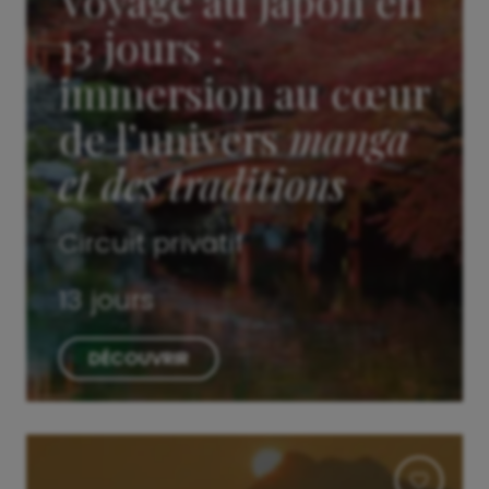
Voyage au Japon en
13 jours :
immersion au cœur
de l’univers
manga
et des traditions
Circuit privatif
13 jours
DÉCOUVRIR