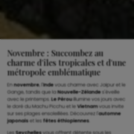
Novembre : Succombez au
charme d'îles tropicales et d'une
métropole emblématique
En
novembre
, l'
Inde
vous charme avec Jaipur et le
Gange, tandis que la
Nouvelle-Zélande
s'éveille
avec le printemps.
Le Pérou
illumine vos jours avec
le doré du Machu Picchu et le
Vietnam
vous invite
sur ses plages ensoleillées. Découvrez l'
automne
japonais
et les
fêtes éthiopiennes
.
Les
Seychelles
vous offrent détente sous les