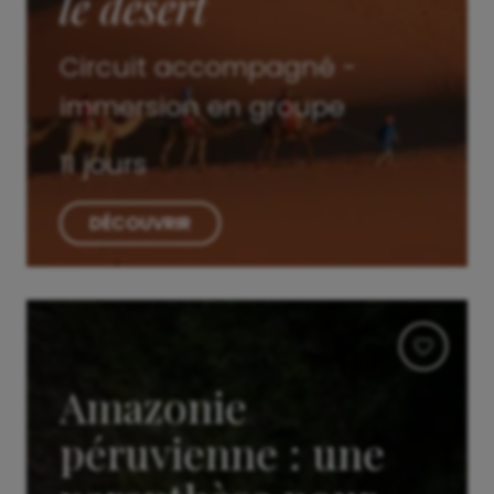
le désert
Circuit accompagné -
immersion en groupe
11 jours
DÉCOUVRIR
Amazonie
péruvienne : une