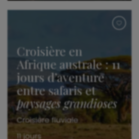
Croisière en
Afrique australe : 11
jours d’aventure
entre safaris et
paysages grandioses
Croisière fluviale
11 jours