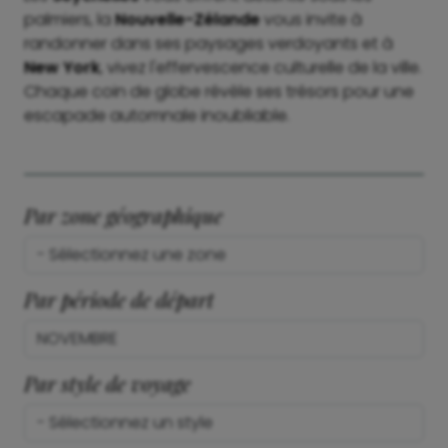
palmiers, la
Nouvelle-Zélande
vous invite à
randonner dans ses paysages verdoyants et à
New York
, vivez l'effervescence culturelle de la ville.
Chaque coin de globe révèle ses trésors pour une
escapade automnale inoubliable.
Par zone géographique
Par période de départ
Par style de voyage