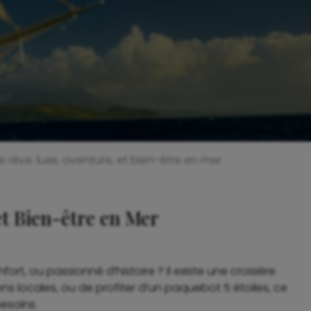
 rêve: luxe, aventure, et bien-être en mer
et Bien-être en Mer
rt, ou passionné d’histoire ? Il existe une croisière
ns locales, ou de profiter d’un paquebot 5 étoiles, ce
besoins.