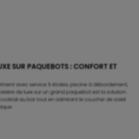
LUXE SUR PAQUEBOTS : CONFORT ET
riment avec service 5 étoiles, piscine à débordement,
roisière de luxe sur un grand paquebot est la solution.
ocktail au bar tout en admirant le coucher de soleil
mique.