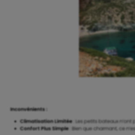
Inconvénients :
Climatisation Limitée
: Les petits bateaux n’ont 
Confort Plus Simple
: Bien que charmant, ce n’