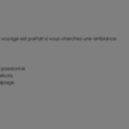
 de voyage est parfait si vous cherchez une ambiance
e passionné.
ebots.
uipage.