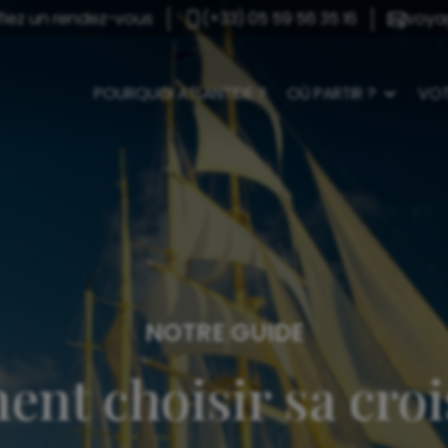
ifiez un rendez-vous
(+33) 05 59 56 35 16
voya
POURQUOI ATLANTIDE ?
OÙ PARTIR ?
VOT
NOTRE GUIDE
t choisir sa croi