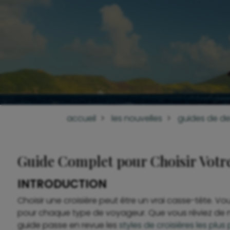
accueil
les nouvelles
guides de de
Guide Complet pour Choisir Votre 
INTRODUCTION
Choisir une croisière peut être un vrai casse-tête. Vo
pour chaque type de voyageur. Que vous rêviez de navi
guide passe en revue les
styles de croisières les plus