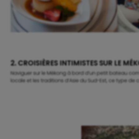
2. CROISIÈRES INTIMISTES SUR LE M
Naviguer sur le Mékong à bord d’un petit bateau comme
locale et les traditions d’Asie du Sud-Est, ce type de c