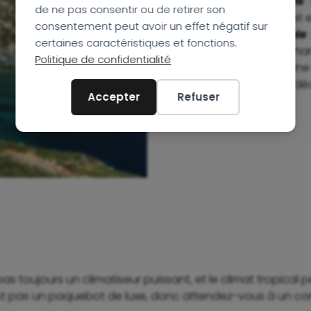
Immersion Culturelle
:
de ne pas consentir ou de retirer son
temples séculaires, et
consentement peut avoir un effet négatif sur
Ambiance Conviviale
certaines caractéristiques et fonctions.
créer des liens et éc
Politique de confidentialité
Rythme Détendu
: Une
temps, parfait pour dé
Accepter
Refuser
pas toujours un climatiseur puissant, et le climat tropical 
est pas un paquebot de luxe, donc attendez-vous à un co