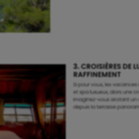
3. CROISIÈRES DE 
RAFFINEMENT
Si pour vous, les vacances 
et spa luxueux, alors une c
Imaginez-vous sirotant un c
depuis la terrasse panora