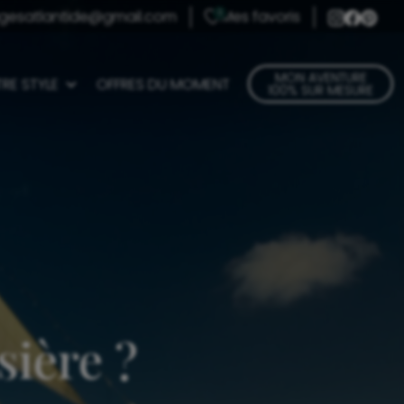
gesatlantide@gmail.com
Mes favoris
0
MON AVENTURE
RE STYLE
OFFRES DU MOMENT
100% SUR MESURE
sière ?