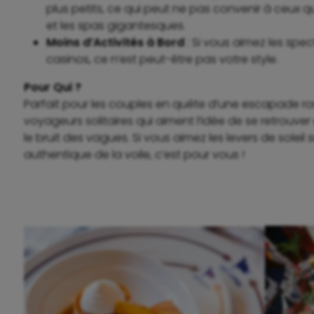
plus petits, ce qui peut ne pas convenir à ceux q
et les spas gigantesques.
Moins d’Activités à Bord
: Si vous aimez les spe
casinos, ce n’est peut-être pas votre style.
Pour Qui ?
Parfait pour les couples en quête d’une escapade ro
voyageurs solitaires qui aiment l’idée de se retrouver
le bruit des vagues. Si vous aimez les levers de soleil s
authentique de la voile, c’est pour vous !