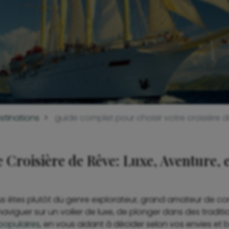
stinations
guide complet pour choisir votre croisière de
Croisière de Rêve: Luxe, Aventure, 
us êtes plutôt du genre explorateur, grand amateur de confo
guer sur un voilier de luxe, de plonger dans des traditio
 populaires
, en vous aidant à décider selon vos envies et 