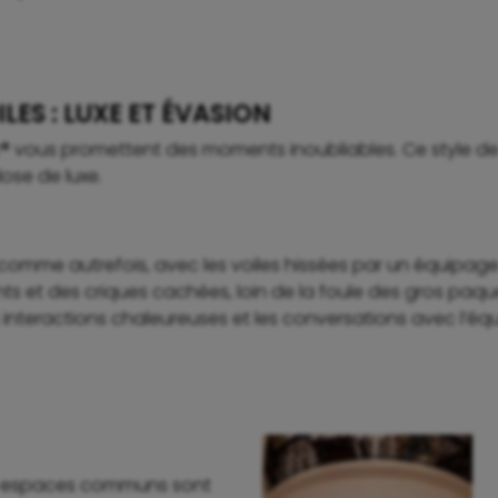
LES : LUXE ET ÉVASION
pper® vous promettent des moments inoubliables. Ce style
ose de luxe.
r comme autrefois, avec les voiles hissées par un équipag
s et des criques cachées, loin de la foule des gros paqu
s interactions chaleureuses et les conversations avec l’éq
es espaces communs sont