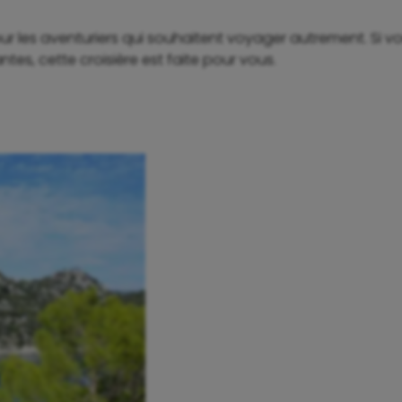
pour les aventuriers qui souhaitent voyager autrement. Si 
tes, cette croisière est faite pour vous.