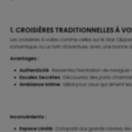
1. CROISIÈRES TRADITIONNELLES À VOI
Les croisières à voiles comme celles sur le Star Cli
romantique ou un brin d’aventure, avec une bonne d
Avantages :
Authenticité
: Ressentez l’excitation de navigue
Escales Secrètes
: Découvrez des ports charmant
Ambiance Intime
: Idéal pour ceux qui aiment le
Inconvénients :
Espace Limité
: Comparé aux grands navires, l