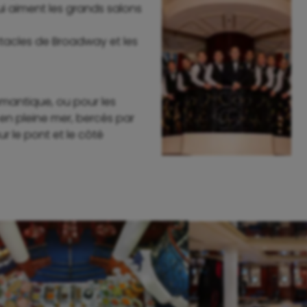
ui aiment les grands salons
ctacles de Broadway et les
mantique, ou pour les
 en pleine mer, bercés par
ur le pont et le côté