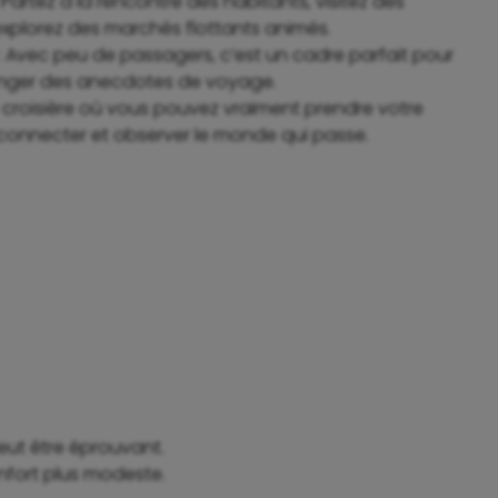
 Partez à la rencontre des habitants, visitez des
 explorez des marchés flottants animés.
: Avec peu de passagers, c’est un cadre parfait pour
hanger des anecdotes de voyage.
 croisière où vous pouvez vraiment prendre votre
connecter et observer le monde qui passe.
peut être éprouvant.
nfort plus modeste.