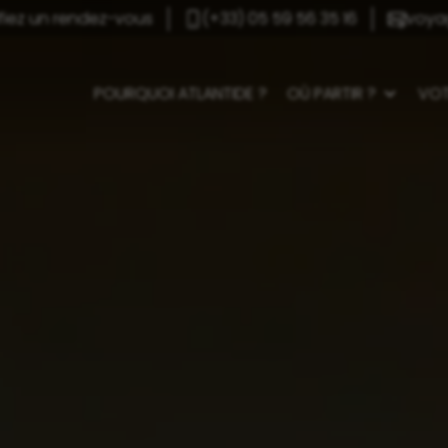
ifiez un rendez-vous
(+33) 05 59 56 35 16
voya
POURQUOI ATLANTIDE ?
OÙ PARTIR ?
VOT