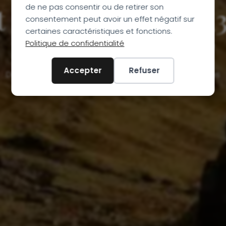
t Irlande-Écosse 13
de ne pas consentir ou de retirer son
consentement peut avoir un effet négatif sur
certaines caractéristiques et fonctions.
nature et
culture
Politique de confidentialité
Accepter
Refuser
Découverte et immersion au cœur des terres celtiques