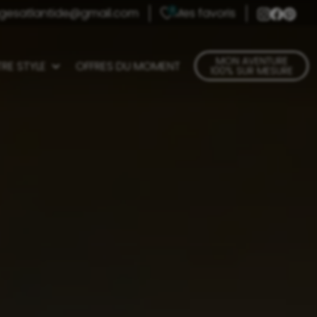
gesatlantide@gmail.com
Mes favoris
0
MON AVENTURE
RE STYLE
OFFRES DU MOMENT
100% SUR MESURE