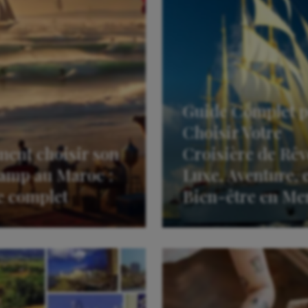
Guide Complet 
Choisir Votre
ent choisir son
Croisière de Rêv
amp au Maroc :
Luxe, Aventure, 
e complet
Bien-être en Me