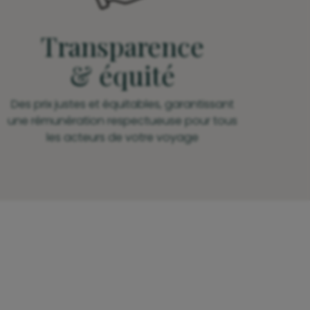
Transparence
& équité
Des prix justes et équitables, garantissant
une rémunération respectueuse pour tous
les acteurs de votre voyage