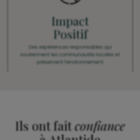
Impact
Positif
Des expériences responsables qui
soutiennent les communautés locales et
préservent l’environnement
Ils ont fait
confiance
à Atlantide