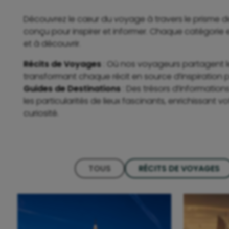
Découvrez le cœur du voyage à travers le prisme d
conçu pour inspirer et informer. Chaque catégorie e
et à découvrir.
Récits de Voyages
: Où nos voyageurs partagent l
transformant chaque récit en source d’inspiration 
Guides de Destinations
: Des trésors d’informatio
les particularités de lieux fascinants, enrichissant vo
curiosité.
TOUS
RÉCITS DE VOYAGES