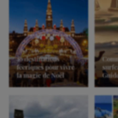
10 destinations
Comm
féeriques pour vivre
surfc
la magie de Noël
Guid