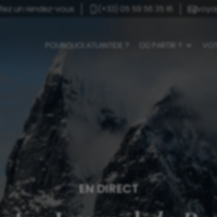
ifiez un rendez-vous
(+33) 05 59 56 35 16
voya
POURQUOI ATLANTIDE ?
OÙ PARTIR ?
VOT
EN DIRECT