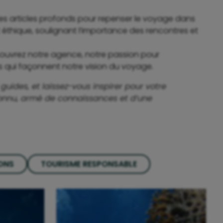
es articles profonds pour repenser le voyage dans
 éthique, soulignant l’importance des rencontres et
ouvrez notre agence, notre passion pour
les qui façonnent notre vision du voyage.
guides, et laissez-vous inspirer pour votre
connu, armé de connaissances et d’une
IONS
TOURISME RESPONSABLE