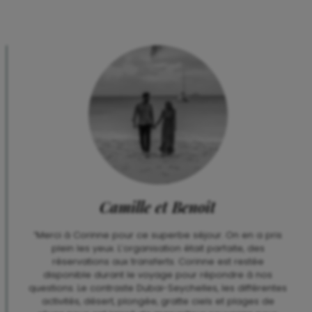
Camille et Benoît
“Merci à Corinne pour ce superbe séjour. On en a pris
plein les yeux. L’organisation était parfaite, des
réservations aux transferts. Corinne est restée
disponible durant le voyage pour répondre à nos
questions. Le contraste Dubai-Seychelles, les différentes
activités, désert, plongée, gratte ciels et plages de