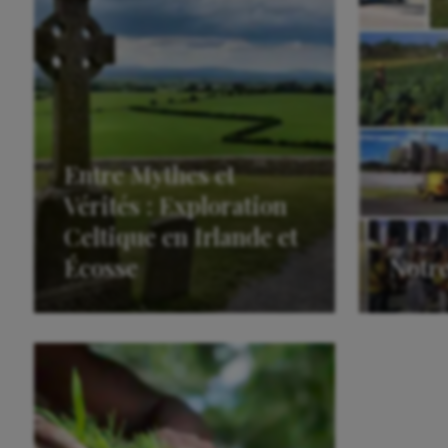
Entre Mythes et
Vérités : Exploration
Celtique en Irlande et
Écosse
Notre