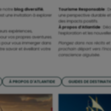
e notre
blog diversifié
,
Tourisme Responsable
: D
st une invitation à explorer
une perspective durable et
des impacts positifs.
À propos d’Atlantide
: Déc
eurs expériences,
l’exploration et les nouvel
pour vos propres aventures.
ns pour vous immerger dans
Plongez dans nos récits et 
tre savoir et éveillant votre
prochain départ vers l’in
conscience aiguisée.
À PROPOS D'ATLANTIDE
GUIDES DE DESTINAT