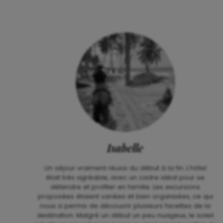
Isabelle
Un séjour vraiment
réussi
du début à la fin.
L’hôtel
était
très agréable,
avec un cadre idéal pour se
détendre et profiter en famille. Les excursions
proposées étaient
variées et bien organisées
, ce qui
nous a permis de découvrir plusieurs facettes de la
destination.
Malgré un début un peu nuageux, le soleil