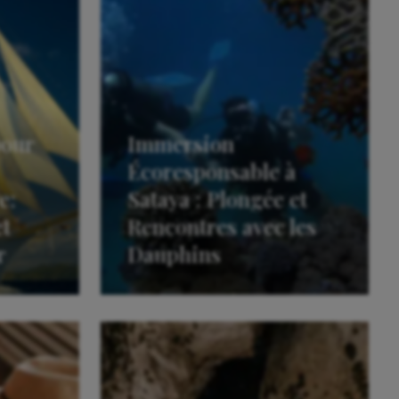
pour
Immersion
Écoresponsable à
e:
Sataya : Plongée et
et
Rencontres avec les
r
Dauphins