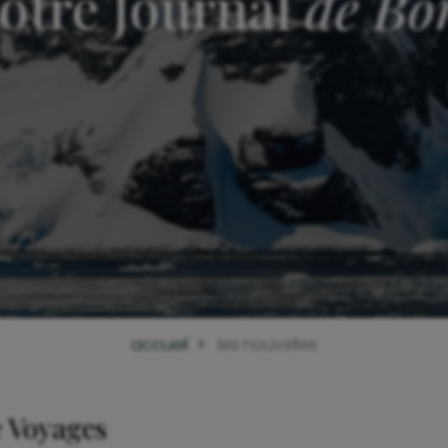
otre Journal
de Bo
accueil
les nouvelles
e Voyages