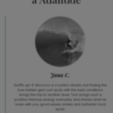
Jana C.
Surfffs up! 🤙 Morocco is a surfers dream, but finding the
true hidden gem surf spots with the best conditions
brings the trip to another level. Tom brings such a
positive hilarious energy everyday, and shares what he
loves with you; good waves, smiles and authentic food
spots.