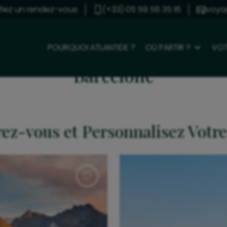
ifiez un rendez-vous
(+33) 05 59 56 35 16
voya
POURQUOI ATLANTIDE ?
OÙ PARTIR ?
VOT
Barcelone
rez-vous et Personnalisez Votr