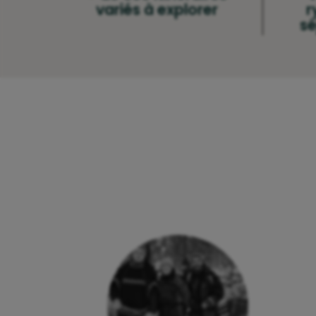
variés à explorer
r
sé