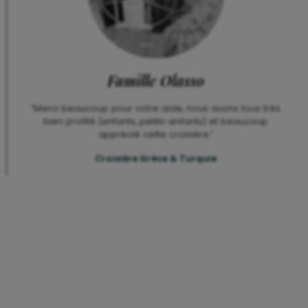
Famille Olasso
“Merci beaucoup pour votre aide, nous avons tous très
bien profité (enfants, petits-enfants) et beaucoup
apprécié cette croisière.”
Croisière Grèce & Turquie