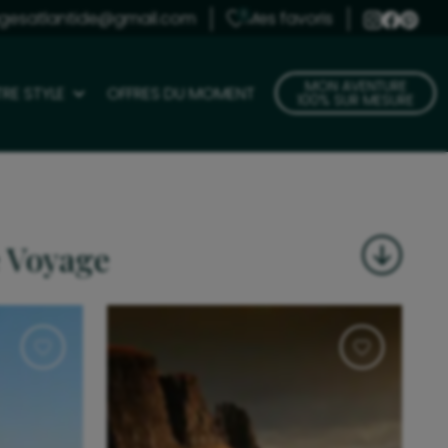
gesatlantide@gmail.com
Mes favoris
0
MON AVENTURE
RE STYLE
OFFRES DU MOMENT
100% SUR MESURE
e Voyage