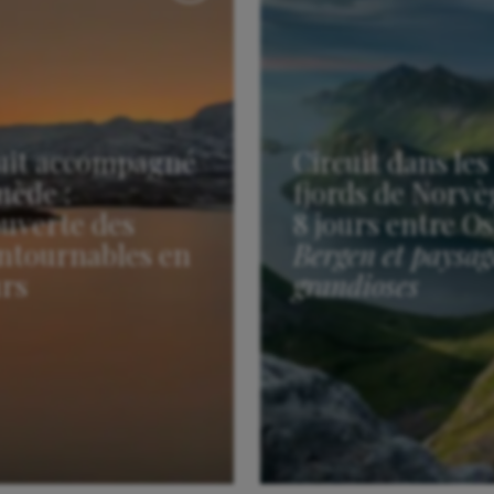
uit accompagné
Circuit dans les
uède :
fjords de Norvè
uverte des
8 jours entre Os
ntournables en
Bergen et paysag
urs
grandioses