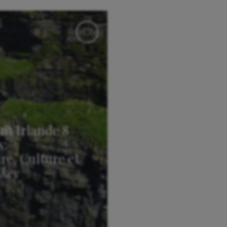
uit Irlande 8
s:
re, Culture et
key