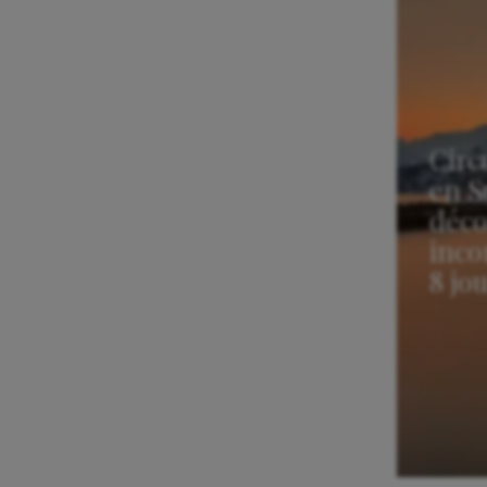
Circ
en S
déco
inco
8 jo