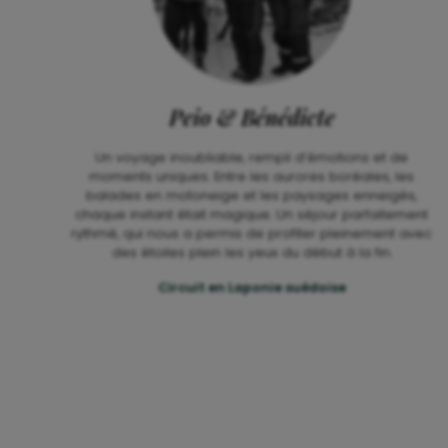
Peio & Bénédicte
Un voyage
inoubliable
, rempli d’émotions et de
moments uniques.
Entre les aurores boréales, les
balades en
motoneige et les paysages enneigés,
chaque
instant était
magique
.
Un séjour parfaitement
rythmé, qui nous a
permis de profiter pleinement avec
des
étoiles
plein les yeux
du début à la fin.
Circuit en Laponie suédoise