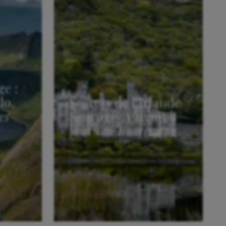
ge :
lo,
Secrets de l’Irlande
es
Sauvage : Circuit 8
jours
en immersion