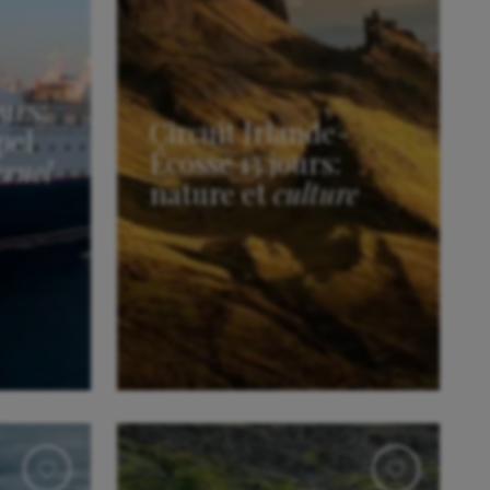
urs:
Circuit Irlande-
pel
Écosse 13 jours:
ernel
nature et
culture