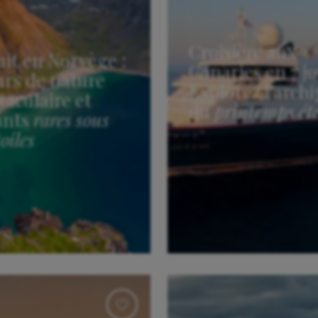
Croisière aux
uit en Norvège :
Canaries en 7 jo
ours de nature
Explorez l’archi
taculaire et
du
printemps ét
ants
rares sous
toiles