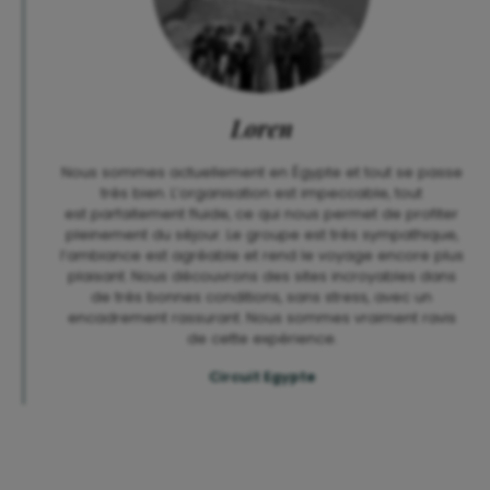
Loren
Nous sommes actuellement en Égypte et tout se passe
très bien.
L’organisation est impeccable, tout
est
parfaitement
fluide,
ce qui nous permet de profiter
pleinement du
séjour.
Le groupe est très sympathique,
l’ambiance est
agréable et rend le voyage encore plus
plaisant.
Nous découvrons des
sites incroyables
dans
de très
bonnes conditions, sans stress, avec un
encadrement
rassurant.
Nous sommes vraiment ravis
de cette expérience.
Circuit Egypte