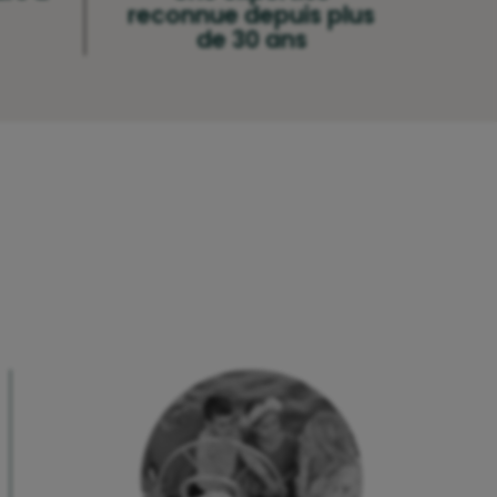
reconnue depuis plus
de 30 ans