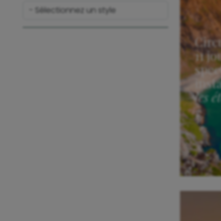
Circ
11 j
spec
inst
les é