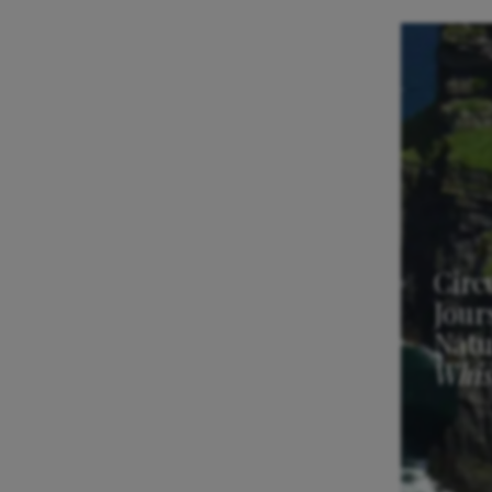
Circ
Jour
Natu
Whis