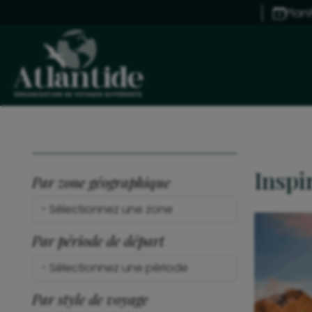
Plan
Inspi
Par zone géographique
Par période de départ
Par style de voyage