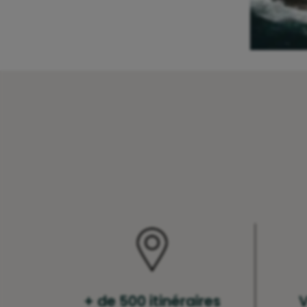
+ de 500 itinéraires
V