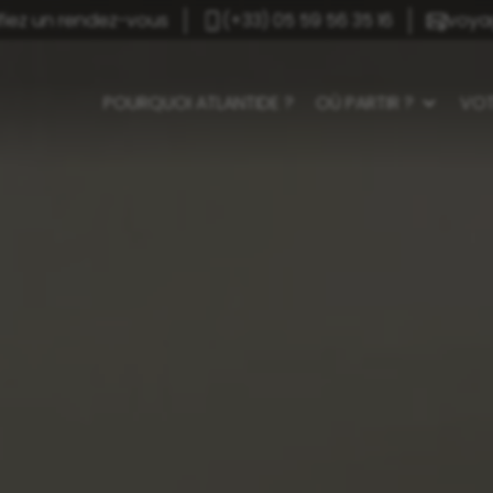
ifiez un rendez-vous
(+33) 05 59 56 35 16
voya
POURQUOI ATLANTIDE ?
OÙ PARTIR ?
VOT