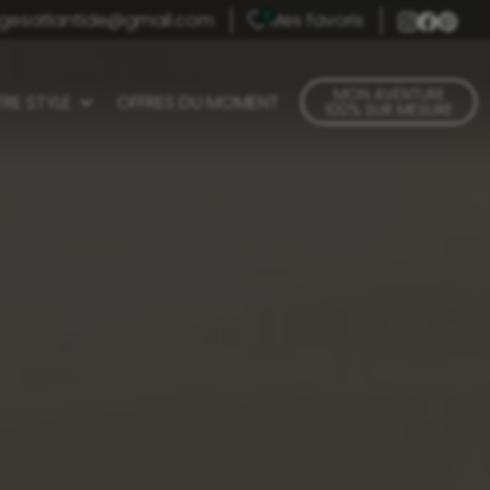
gesatlantide@gmail.com
Mes favoris
0
MON AVENTURE
RE STYLE
OFFRES DU MOMENT
100% SUR MESURE