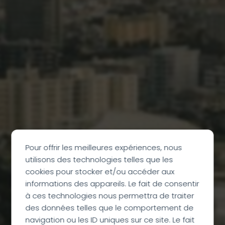
Pour offrir les meilleures expériences, nous
utilisons des technologies telles que les
cookies pour stocker et/ou accéder aux
informations des appareils. Le fait de consentir
à ces technologies nous permettra de traiter
CIRCUIT ACCOMPAGNÉ
des données telles que le comportement de
navigation ou les ID uniques sur ce site. Le fait