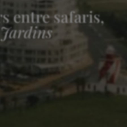
s entre safaris,
 Jardins