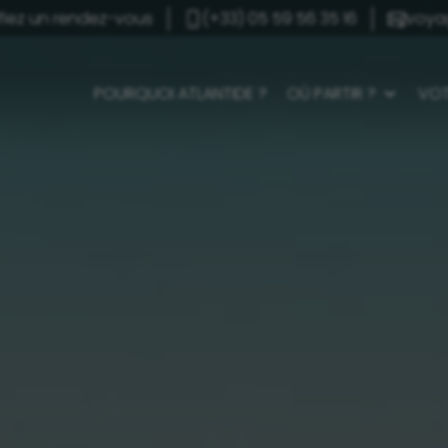
ifiez un rendez-vous
(+33) 05 59 56 35 16
voya
POURQUOI ATLANTIDE ?
OÙ PARTIR ?
VOT