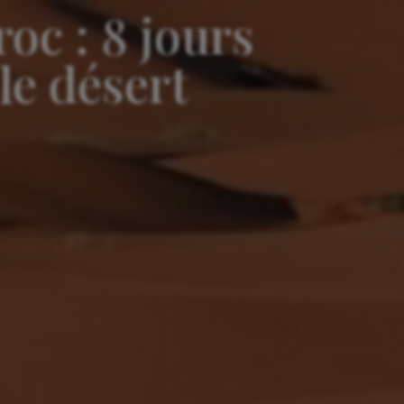
c : 8 jours
le désert