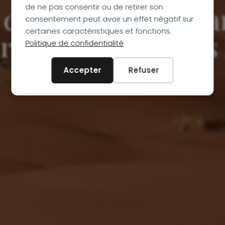
chamelière au Maro
de ne pas consentir ou de retirer son
consentement peut avoir un effet négatif sur
certaines caractéristiques et fonctions.
re en famille dans 
Politique de confidentialité
Accepter
Refuser
Voyage adapté aux enfants