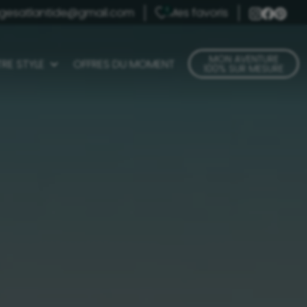
gesatlantide@gmail.com
Mes favoris
0
MON AVENTURE
RE STYLE
OFFRES DU MOMENT
100% SUR MESURE