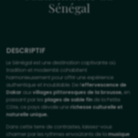
Sénégal
DESCRIPTIF
Le Sénégal est une destination captivante où
tradition et modernité cohabitent
harmonieusement pour offrir une expérience
authentique et inoubliable. De l’
effervescence de
Dakar
aux
villages pittoresques de la brousse,
en
passant par les
plages de sable fin
de la Petite
Côte, ce pays dévoile une
richesse culturelle et
naturelle unique.
Dans cette terre de contrastes, laissez-vous
charmer par les rythmes envoûtants de la
musique