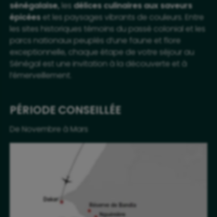
sénégalaise,
les
délices culinaires aux saveurs
épicées
et les paysages vibrants de couleurs. Entre
les sites historiques témoins du passé colonial et les
parcs nationaux peuplés d’une faune et flore
exceptionnelle, chaque étape de votre séjour au
Sénégal est une invitation à la découverte et à
l’émerveillement.
PÉRIODE CONSEILLÉE
De Novembre à Mars