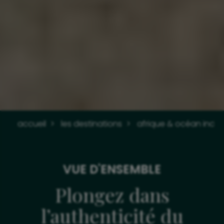
accueil
les destinations
afrique & océan indie
VUE D'ENSEMBLE
Plongez dans
l’authenticité du