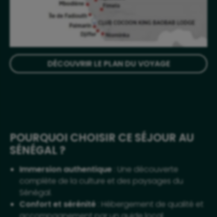
DÉCOUVRIR LE PLAN DU VOYAGE
POURQUOI CHOISIR CE SÉJOUR AU
SÉNÉGAL ?
Immersion authentique
: Une découverte
complète de la culture et des paysages du
Sénégal.
Confort et sérénité
: Hébergement de qualité et
accompagnement par un guide local