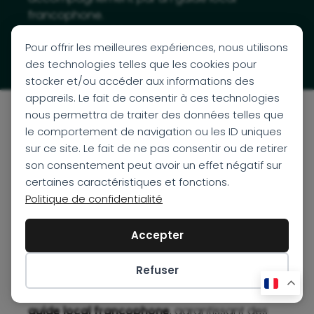
francophone.
Tourisme durable
: Des initiatives respectueuses
Pour offrir les meilleures expériences, nous utilisons
de l’environnement et des communautés locales.
des technologies telles que les cookies pour
stocker et/ou accéder aux informations des
appareils. Le fait de consentir à ces technologies
nous permettra de traiter des données telles que
Vols réguliers
: Les départs s’effectuent depuis la
le comportement de navigation ou les ID uniques
France, selon le plan de vols établi.
sur ce site. Le fait de ne pas consentir ou de retirer
Hébergement
: Votre séjour comprend 6 nuits en
son consentement peut avoir un effet négatif sur
chambre standard avec
pension complète
,
certaines caractéristiques et fonctions.
dans des établissements soigneusement
Politique de confidentialité
sélectionnés.
Transport
: Les déplacements s’effectuent en
Accepter
autocar climatisé
, offrant un confort optimal
durant tout le circuit.
Refuser
Visites guidées
: Toutes les excursions incluses
Préférences des cookies
dans le programme sont accompagnées par un
guide local francophone
, garantissant des