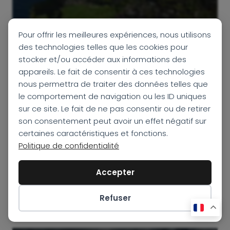
Circuit Irlande 8
Pour offrir les meilleures expériences, nous utilisons
Jours:
des technologies telles que les cookies pour
stocker et/ou accéder aux informations des
Nature, Culture et
appareils. Le fait de consentir à ces technologies
Whiskey
nous permettra de traiter des données telles que
le comportement de navigation ou les ID uniques
sur ce site. Le fait de ne pas consentir ou de retirer
Circuit accompagné 8 jours
son consentement peut avoir un effet négatif sur
certaines caractéristiques et fonctions.
7 nuits
Politique de confidentialité
8 jours
Accepter
DÉCOUVRIR
Refuser
Préférences des cookies