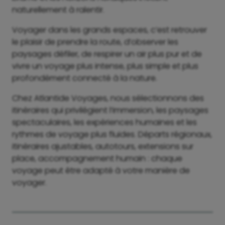
naturellement à ralentir.
Voyager dans les grands espaces, c’est retrouver
le plaisir de prendre la route, d’observer les
paysages défiler, de respirer un air plus pur et de
vivre un voyage plus intense, plus simple et plus
profondément connecté à la nature.
Chez Atlantide Voyages, nous sélectionnons des
itinéraires qui privilégient l’immersion, les paysages
spectaculaires, les expériences humaines et les
rythmes de voyage plus fluides. Départs régionaux,
itinéraires ajustables, autotours, extensions sur
place, accompagnement humain : chaque
voyage peut être adapté à votre manière de
voyager.