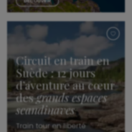
DÉCOUVRIR
Circuit en train en
Suède : 12 jours
d’aventure au cœur
des
grands espaces
scandinaves
Train tour en liberté