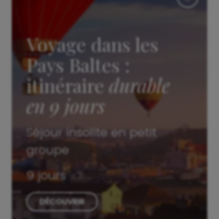
Voyage dans les
Pays Baltes :
itinéraire
durable
en 9 jours
Séjour insolite en petit
groupe
9 jours
DÉCOUVRIR