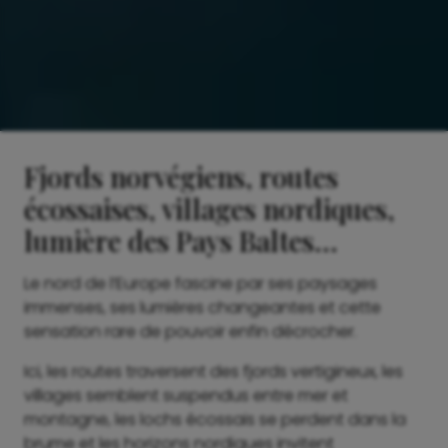
Fjords norvégiens, routes
écossaises, villages nordiques,
lumière des Pays Baltes…
Le nord de l’Europe fascine par ses paysages
immenses, ses lumières changeantes et cette
sensation rare de pouvoir enfin décrocher.
Ici, les routes traversent des fjords vertigineux, les
villages semblent suspendus entre mer et
montagne, les lochs écossais se perdent dans la
brume et les horizons nordiques invitent