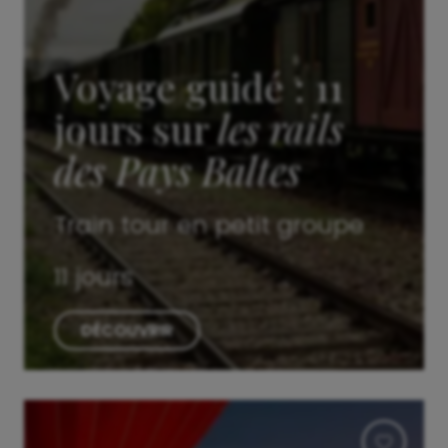
Voyage guidé : 11
jours sur
les rails
des Pays Baltes
Train tour en petit groupe
11 jours
DÉCOUVRIR