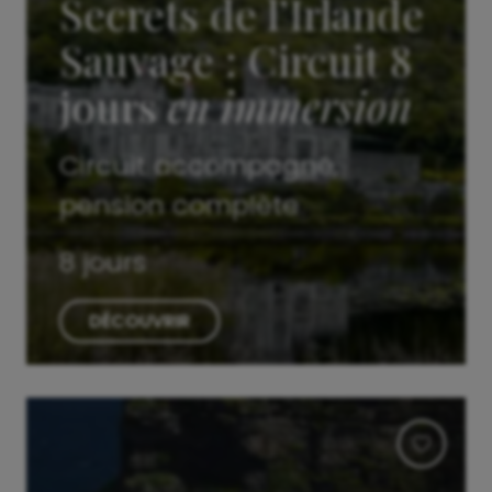
Secrets de l’Irlande
Sauvage : Circuit 8
jours
en immersion
Circuit accompagné,
pension complète
8 jours
DÉCOUVRIR