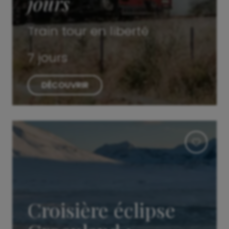
jours
Train tour en liberté
7 jours
DÉCOUVRIR
Croisière éclipse