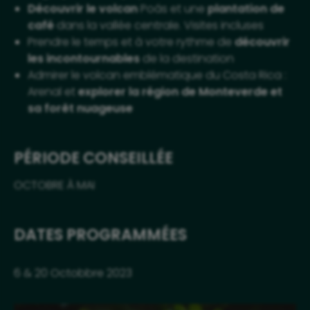
Découvrir le volcan
Poás et une
plantation de
café
dans la vallée centrale. Visites incluses
Prendre le temps et à votre rythme de
découvrir
les incontournables
de la destination
Admirer le volcan emblématique du Costa Rica :
Arenal et
explorer la région de Monteverde et
sa forêt nuageuse
PÉRIODE CONSEILLÉE
OCTOBRE À MAI
DATES PROGRAMMÉES
6 & 20 Octobbre 2023