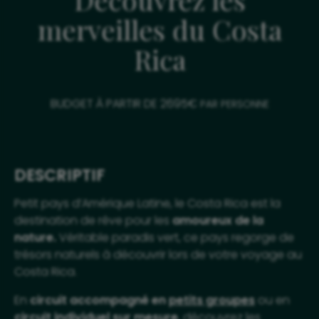
merveilles du Costa
Rica
BUDGET À PARTIR DE 2695€
PAR PERSONNE
DESCRIPTIF
Petit pays d’Amérique Latine, le Costa Rica est la
destination de rêve pour les
amoureux de la
nature.
Véritable paradis vert, ce pays regorge de
trésors naturels à découvrir lors de votre voyage au
Costa Rica.
En
circuit accompagné en
petits groupes
ou en
circuit individuel sur mesure
, découvrez les