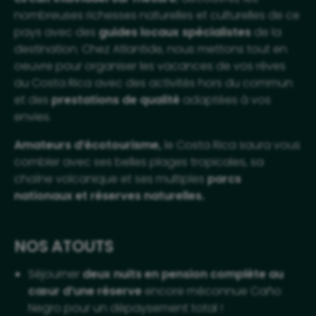
nombreuses richesses naturelles et culturelles de ce
pays avec des
guides locaux spécialistes
de la
destination. Chez Atlantide, nous mettons tout en
oeuvre pour organiser les vacances de vos rêves
au Costa Rica avec des activités hors du commun
et des
prestations de qualité
adaptées à vos
envies.
Amateurs d’écotourisme,
le Costa Rica saura vous
combler avec ses belles plages tropicales, sa
chaîne volcanique et ses multiples
parcs
nationaux et réserves naturelles.
NOS ATOUTS
Séjourner
deux nuits en pension complète au
cœur d’une réserve
encore méconnue Caño
Negro pour un dépaysement total !