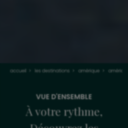
accueil
les destinations
amérique
amérique
VUE D'ENSEMBLE
À votre rythme,
Découvrez les