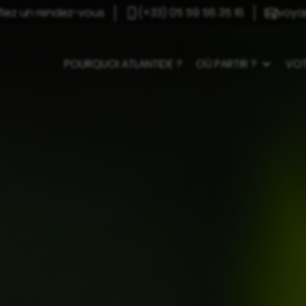
ifiez un rendez-vous
(+33) 05 59 56 35 16
voya
POURQUOI ATLANTIDE ?
OÙ PARTIR ?
VOT