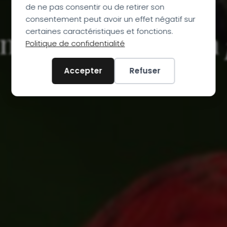
de ne pas consentir ou de retirer son
12 JOURS
consentement peut avoir un effet négatif sur
nature 12 jours en
certaines caractéristiques et fonctions.
Politique de confidentialité
Accepter
Refuser