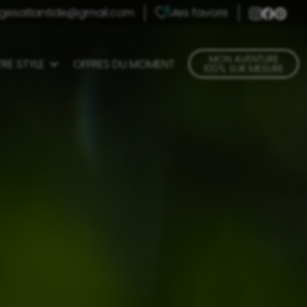
gesatlantide@gmail.com
Mes favoris
0
MON AVENTURE
RE STYLE
OFFRES DU MOMENT
100% SUR MESURE